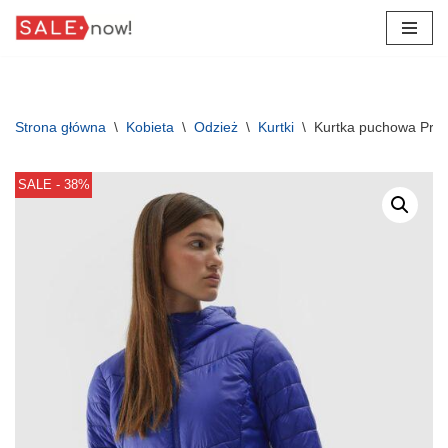
Przejdź
do
treści
Strona główna
\
Kobieta
\
Odzież
\
Kurtki
\
Kurtka puchowa Prim
SALE - 38%