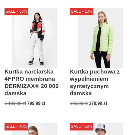
SALE - 33%
SALE - 10%
Kurtka narciarska
Kurtka puchowa z
4FPRO membrana
wypełnieniem
DERMIZAX® 20 000
syntetycznym
damska
damska
1 199,99
zł
799,99
zł
199,99
zł
179,99
zł
SALE - 40%
SALE - 50%