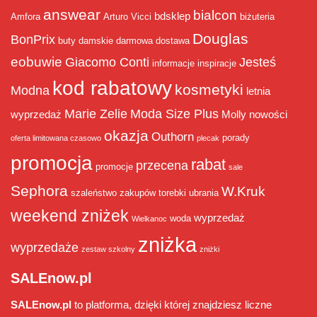
answear
bialcon
bdsklep
Amfora
Arturo Vicci
biżuteria
Douglas
BonPrix
buty damskie
darmowa dostawa
eobuwie
Giacomo Conti
Jesteś
informacje
inspiracje
kod rabatowy
kosmetyki
Modna
letnia
Marie Zelie
Moda Size Plus
wyprzedaż
Molly
nowości
okazja
Outhorn
porady
oferta limitowana czasowo
plecak
promocja
rabat
przecena
promocje
sale
Sephora
W.Kruk
szaleństwo zakupów
torebki
ubrania
weekend zniżek
wyprzedaż
woda
Wielkanoc
zniżka
wyprzedaże
zestaw szkolny
zniżki
SALEnow.pl
SALEnow.pl
to platforma, dzięki której znajdziesz liczne