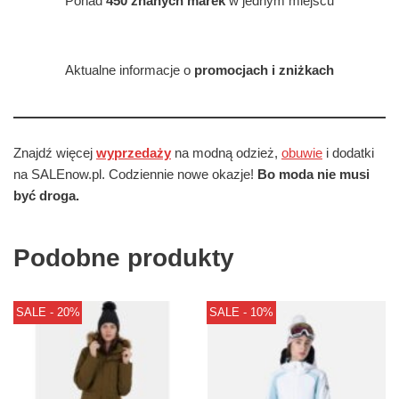
Ponad
450 znanych marek
w jednym miejscu
Aktualne informacje o
promocjach i zniżkach
Znajdź więcej
wyprzedaży
na modną odzież,
obuwie
i dodatki
na SALEnow.pl. Codziennie nowe okazje!
Bo moda nie musi
być droga.
Podobne produkty
SALE - 20%
SALE - 10%