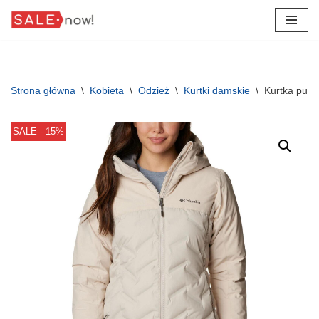
Przejdź
do
treści
Strona główna
\
Kobieta
\
Odzież
\
Kurtki damskie
\
Kurtka puc
SALE - 15%