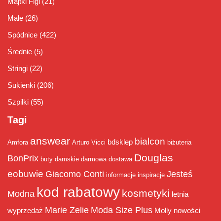
Majtki Figi
(21)
Małe
(26)
Spódnice
(422)
Średnie
(5)
Stringi
(22)
Sukienki
(206)
Szpilki
(55)
Tagi
answear
bialcon
bdsklep
Amfora
Arturo Vicci
biżuteria
Douglas
BonPrix
buty damskie
darmowa dostawa
eobuwie
Giacomo Conti
Jesteś
informacje
inspiracje
kod rabatowy
kosmetyki
Modna
letnia
Marie Zelie
Moda Size Plus
wyprzedaż
Molly
nowości