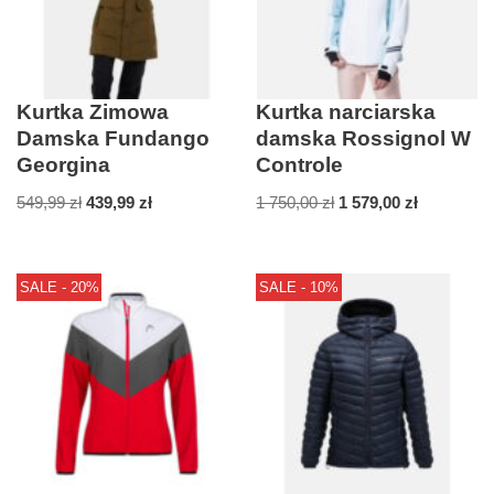
Kurtka Zimowa
Kurtka narciarska
Damska Fundango
damska Rossignol W
Georgina
Controle
549,99
zł
439,99
zł
1 750,00
zł
1 579,00
zł
SALE - 20%
SALE - 10%