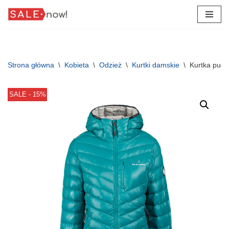
Przejdź
do
treści
Strona główna
\
Kobieta
\
Odzież
\
Kurtki damskie
\
Kurtka puc
SALE - 15%