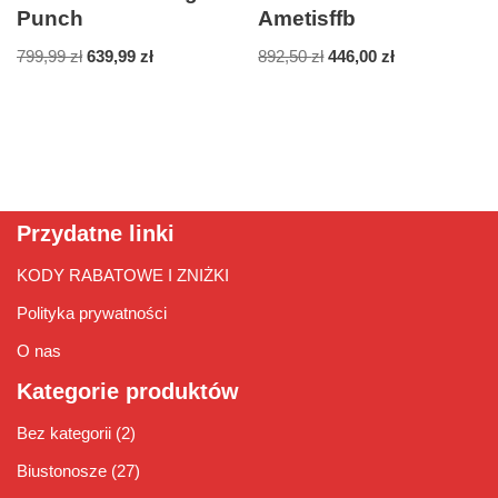
Punch
Ametisffb
799,99
zł
639,99
zł
892,50
zł
446,00
zł
Przydatne linki
KODY RABATOWE I ZNIŻKI
Polityka prywatności
O nas
Kategorie produktów
Bez kategorii
(2)
Biustonosze
(27)