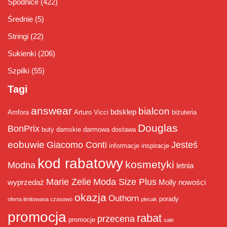
Spódnice
(422)
Średnie
(5)
Stringi
(22)
Sukienki
(206)
Szpilki
(55)
Tagi
answear
bialcon
bdsklep
Amfora
Arturo Vicci
biżuteria
Douglas
BonPrix
buty damskie
darmowa dostawa
eobuwie
Giacomo Conti
Jesteś
informacje
inspiracje
kod rabatowy
kosmetyki
Modna
letnia
Marie Zelie
Moda Size Plus
wyprzedaż
Molly
nowości
okazja
Outhorn
porady
oferta limitowana czasowo
plecak
promocja
rabat
przecena
promocje
sale