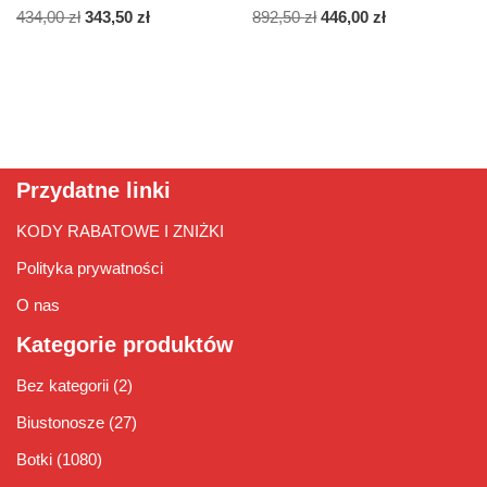
434,00
zł
343,50
zł
892,50
zł
446,00
zł
Przydatne linki
KODY RABATOWE I ZNIŻKI
Polityka prywatności
O nas
Kategorie produktów
Bez kategorii
(2)
Biustonosze
(27)
Botki
(1080)