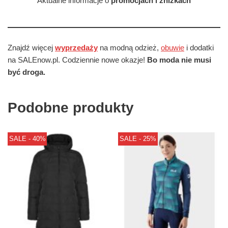
Aktualne informacje o
promocjach i zniżkach
Znajdź więcej
wyprzedaży
na modną odzież,
obuwie
i dodatki
na SALEnow.pl. Codziennie nowe okazje!
Bo moda nie musi
być droga.
Podobne produkty
SALE - 40%
SALE - 25%