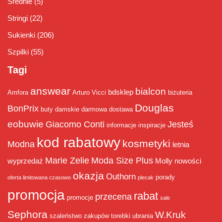
Średnie
(5)
Stringi
(22)
Sukienki
(206)
Szpilki
(55)
Tagi
answear
bialcon
bdsklep
Amfora
Arturo Vicci
biżuteria
Douglas
BonPrix
buty damskie
darmowa dostawa
eobuwie
Giacomo Conti
Jesteś
informacje
inspiracje
kod rabatowy
kosmetyki
Modna
letnia
Marie Zelie
Moda Size Plus
wyprzedaż
Molly
nowości
okazja
Outhorn
porady
oferta limitowana czasowo
plecak
promocja
rabat
przecena
promocje
sale
Sephora
W.Kruk
szaleństwo zakupów
torebki
ubrania