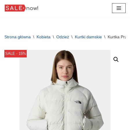
Przejdź
do
treści
Strona główna
\
Kobieta
\
Odzież
\
Kurtki damskie
\
Kurtka Prze
SALE - 15%