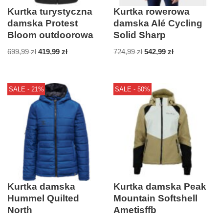
Kurtka turystyczna
Kurtka rowerowa
damska Protest
damska Alé Cycling
Bloom outdoorowa
Solid Sharp
699,99
zł
419,99
zł
724,99
zł
542,99
zł
SALE - 21%
SALE - 50%
Kurtka damska
Kurtka damska Peak
Hummel Quilted
Mountain Softshell
North
Ametisffb