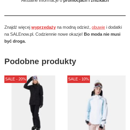
Aktualne informacje o
promocjach i zniżkach
Znajdź więcej
wyprzedaży
na modną odzież,
obuwie
i dodatki
na SALEnow.pl. Codziennie nowe okazje!
Bo moda nie musi
być droga.
Podobne produkty
SALE - 20%
SALE - 10%