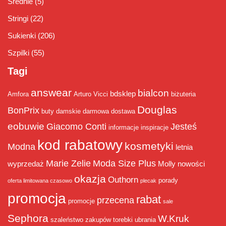
Średnie
(5)
Stringi
(22)
Sukienki
(206)
Szpilki
(55)
Tagi
answear
bialcon
bdsklep
Amfora
Arturo Vicci
biżuteria
Douglas
BonPrix
buty damskie
darmowa dostawa
eobuwie
Giacomo Conti
Jesteś
informacje
inspiracje
kod rabatowy
kosmetyki
Modna
letnia
Marie Zelie
Moda Size Plus
wyprzedaż
Molly
nowości
okazja
Outhorn
porady
oferta limitowana czasowo
plecak
promocja
rabat
przecena
promocje
sale
Sephora
W.Kruk
szaleństwo zakupów
torebki
ubrania