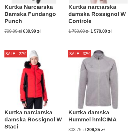
Kurtka Narciarska
Kurtka narciarska
Damska Fundango
damska Rossignol W
Punch
Controle
799,99
zł
639,99
zł
1 750,00
zł
1 579,00
zł
SALE - 27%
SALE - 32%
Kurtka narciarska
Kurtka damska
damska Rossignol W
Hummel hmlCIMA
Staci
303,75
zł
206,25
zł