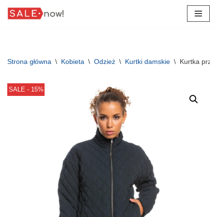
Przejdź
do
treści
Strona główna
\
Kobieta
\
Odzież
\
Kurtki damskie
\
Kurtka prze
SALE - 15%