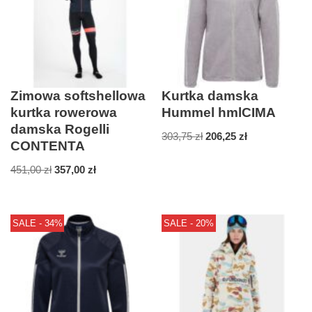
Zimowa softshellowa
Kurtka damska
kurtka rowerowa
Hummel hmlCIMA
damska Rogelli
303,75
zł
206,25
zł
CONTENTA
451,00
zł
357,00
zł
SALE - 34%
SALE - 20%