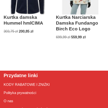
Kurtka damska
Kurtka Narciarska
Hummel hmlCIMA
Damska Fundango
Birch Eco Logo
303,75
zł
200,85
zł
699,99
zł
559,99
zł
Przydatne linki
KODY RABATOWE I ZNIŻKI
Polityka prywatności
O nas