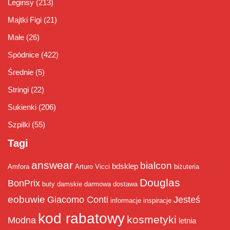
Leginsy
(213)
Majtki Figi
(21)
Małe
(26)
Spódnice
(422)
Średnie
(5)
Stringi
(22)
Sukienki
(206)
Szpilki
(55)
Tagi
answear
bialcon
bdsklep
Amfora
Arturo Vicci
biżuteria
Douglas
BonPrix
buty damskie
darmowa dostawa
eobuwie
Giacomo Conti
Jesteś
informacje
inspiracje
kod rabatowy
kosmetyki
Modna
letnia