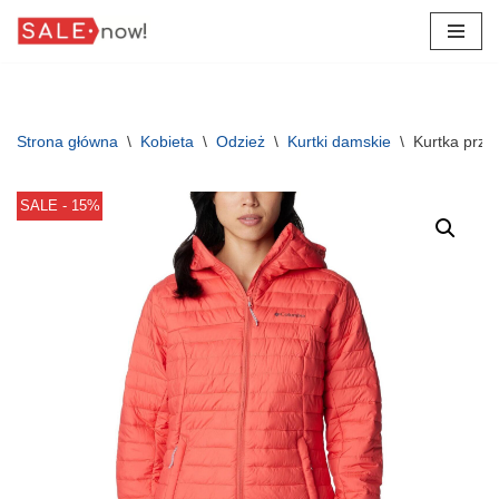
Przejdź
do
treści
Strona główna
\
Kobieta
\
Odzież
\
Kurtki damskie
\
Kurtka prze
SALE - 15%