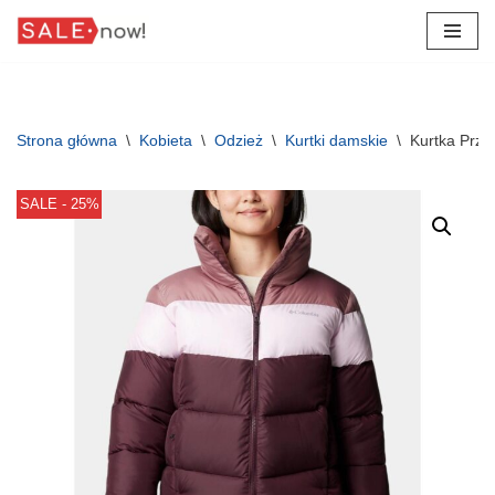
Przejdź
do
treści
Strona główna
\
Kobieta
\
Odzież
\
Kurtki damskie
\
Kurtka Prze
SALE - 25%