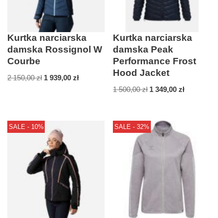
Kurtka narciarska
Kurtka narciarska
damska Rossignol W
damska Peak
Courbe
Performance Frost
Hood Jacket
2 150,00
zł
1 939,00
zł
1 500,00
zł
1 349,00
zł
SALE - 10%
SALE - 32%