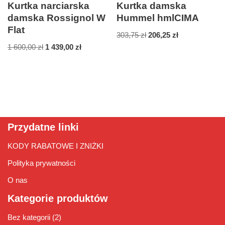
Kurtka narciarska
Kurtka damska
damska Rossignol W
Hummel hmlCIMA
Flat
303,75
zł
206,25
zł
1 600,00
zł
1 439,00
zł
Przydatne linki
KODY RABATOWE I ZNIŻKI
Polityka prywatności
O nas
Kategorie produktów
Bez kategorii
(2)