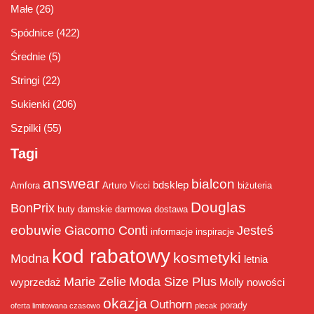
Małe
(26)
Spódnice
(422)
Średnie
(5)
Stringi
(22)
Sukienki
(206)
Szpilki
(55)
Tagi
answear
bialcon
bdsklep
Amfora
Arturo Vicci
biżuteria
Douglas
BonPrix
buty damskie
darmowa dostawa
eobuwie
Giacomo Conti
Jesteś
informacje
inspiracje
kod rabatowy
kosmetyki
Modna
letnia
Marie Zelie
Moda Size Plus
wyprzedaż
Molly
nowości
okazja
Outhorn
porady
oferta limitowana czasowo
plecak