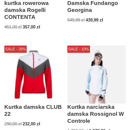
kurtka rowerowa
Damska Fundango
damska Rogelli
Georgina
CONTENTA
549,99
zł
439,99
zł
451,00
zł
357,00
zł
SALE - 20%
SALE - 10%
Kurtka damska CLUB
Kurtka narciarska
22
damska Rossignol W
Controle
290,00
zł
232,00
zł