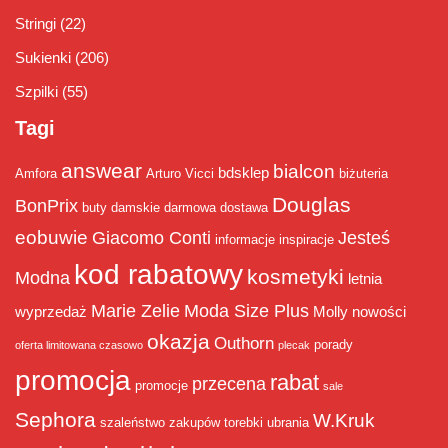
Stringi
(22)
Sukienki
(206)
Szpilki
(55)
Tagi
answear
bialcon
bdsklep
Amfora
Arturo Vicci
biżuteria
Douglas
BonPrix
buty damskie
darmowa dostawa
eobuwie
Giacomo Conti
Jesteś
informacje
inspiracje
kod rabatowy
kosmetyki
Modna
letnia
Marie Zelie
Moda Size Plus
wyprzedaż
Molly
nowości
okazja
Outhorn
porady
oferta limitowana czasowo
plecak
promocja
rabat
przecena
promocje
sale
Sephora
W.Kruk
szaleństwo zakupów
torebki
ubrania