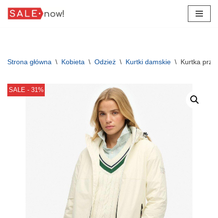
Przejdź
do
treści
Strona główna
\
Kobieta
\
Odzież
\
Kurtki damskie
\
Kurtka prze
SALE - 31%