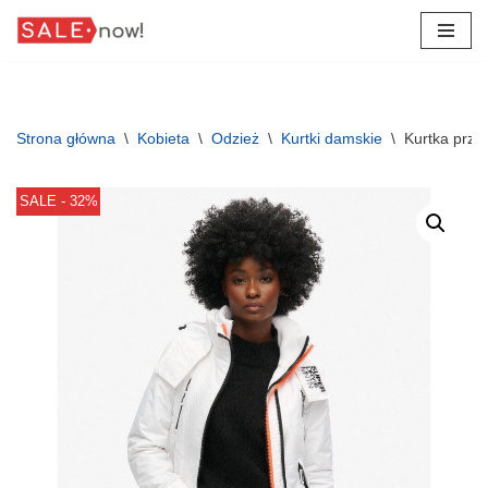
Przejdź
do
treści
Strona główna
\
Kobieta
\
Odzież
\
Kurtki damskie
\
Kurtka prze
SALE - 32%