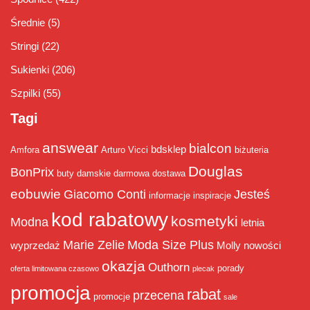
Średnie
(5)
Stringi
(22)
Sukienki
(206)
Szpilki
(55)
Tagi
answear
bialcon
bdsklep
Amfora
Arturo Vicci
biżuteria
Douglas
BonPrix
buty damskie
darmowa dostawa
eobuwie
Giacomo Conti
Jesteś
informacje
inspiracje
kod rabatowy
kosmetyki
Modna
letnia
Marie Zelie
Moda Size Plus
wyprzedaż
Molly
nowości
okazja
Outhorn
porady
oferta limitowana czasowo
plecak
promocja
rabat
przecena
promocje
sale