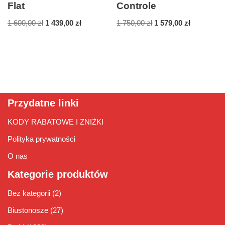
Flat
Controle
1 600,00
zł
1 439,00
zł
1 750,00
zł
1 579,00
zł
Przydatne linki
KODY RABATOWE I ZNIŻKI
Polityka prywatności
O nas
Kategorie produktów
Bez kategorii
(2)
Biustonosze
(27)