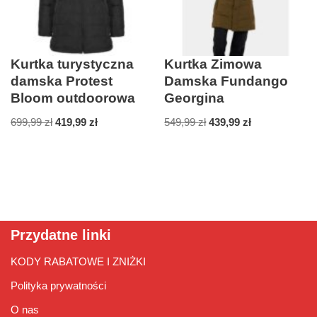
Kurtka turystyczna
Kurtka Zimowa
damska Protest
Damska Fundango
Bloom outdoorowa
Georgina
699,99
zł
419,99
zł
549,99
zł
439,99
zł
Przydatne linki
KODY RABATOWE I ZNIŻKI
Polityka prywatności
O nas