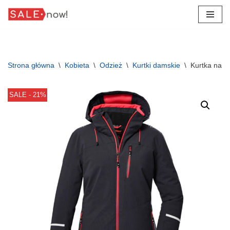
Przejdź
do
treści
Strona główna
\
Kobieta
\
Odzież
\
Kurtki damskie
\
Kurtka narc
SALE - 21%