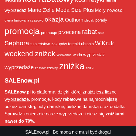
Modna
letnia
Marie Zelie
Moda Size Plus
wyprzedaż
Molly
nowości
okazja
Outhorn
porady
oferta limitowana czasowo
plecak
promocja
rabat
przecena
promocje
sale
Sephora
W.Kruk
szaleństwo zakupów
torebki
ubrania
weekend zniżek
wyprzedaż
woda
Wielkanoc
zniżka
wyprzedaże
zestaw szkolny
zniżki
SALEnow.pl
SALEnow.pl
to platforma, dzięki której znajdziesz liczne
wyprzedaże
, promocje, kody rabatowe na najmodniejszą
odzież damską, buty damskie, bieliznę damską oraz dodatki.
Sprawdź koniecznie nasze wyprzedaże i ciesz się
zniżkami
nawet do 70%
.
SALEnow.pl
| Bo moda nie musi być droga!