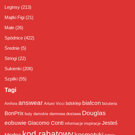
Leginsy
(213)
Majtki Figi
(21)
Małe
(26)
Spódnice
(422)
Średnie
(5)
Stringi
(22)
Sukienki
(206)
Szpilki
(55)
Tagi
answear
bialcon
bdsklep
Amfora
Arturo Vicci
biżuteria
Douglas
BonPrix
buty damskie
darmowa dostawa
eobuwie
Giacomo Conti
Jesteś
informacje
inspiracje
kod rabatowy
kosmetyki