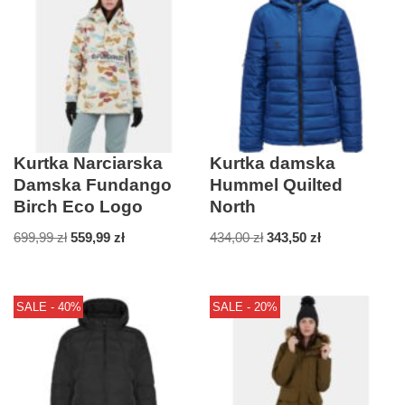
Kurtka Narciarska
Kurtka damska
Damska Fundango
Hummel Quilted
Birch Eco Logo
North
699,99
zł
559,99
zł
434,00
zł
343,50
zł
SALE - 40%
SALE - 20%