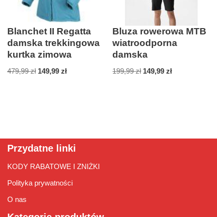
Blanchet II Regatta
Bluza rowerowa MTB
damska trekkingowa
wiatroodporna
kurtka zimowa
damska
479,99
zł
149,99
zł
199,99
zł
149,99
zł
Przydatne linki
KODY RABATOWE I ZNIŻKI
Polityka prywatności
O nas