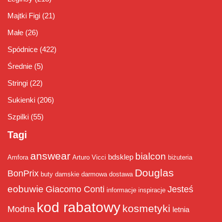
Majtki Figi
(21)
Małe
(26)
Spódnice
(422)
Średnie
(5)
Stringi
(22)
Sukienki
(206)
Szpilki
(55)
Tagi
answear
bialcon
bdsklep
Amfora
Arturo Vicci
biżuteria
Douglas
BonPrix
buty damskie
darmowa dostawa
eobuwie
Giacomo Conti
Jesteś
informacje
inspiracje
kod rabatowy
kosmetyki
Modna
letnia