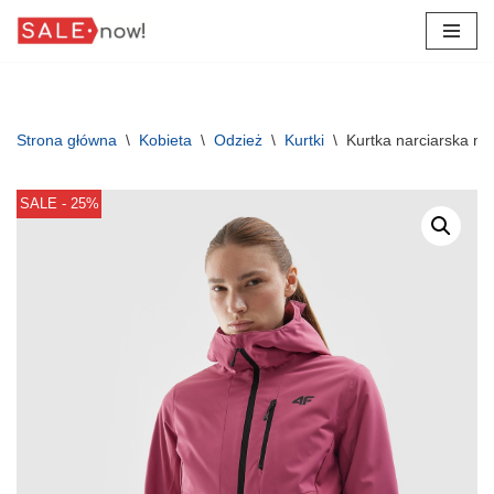
Przejdź
do
treści
Strona główna
\
Kobieta
\
Odzież
\
Kurtki
\
Kurtka narciarska 
SALE - 25%