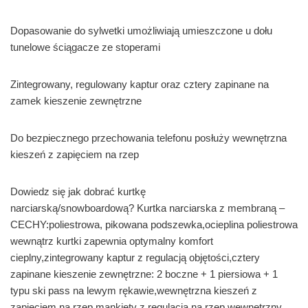
Dopasowanie do sylwetki umożliwiają umieszczone u dołu
tunelowe ściągacze ze stoperami
Zintegrowany, regulowany kaptur oraz cztery zapinane na
zamek kieszenie zewnętrzne
Do bezpiecznego przechowania telefonu posłuży wewnętrzna
kieszeń z zapięciem na rzep
Dowiedz się jak dobrać kurtkę
narciarską/snowboardową? Kurtka narciarska z membraną –
CECHY:poliestrowa, pikowana podszewka,ocieplina poliestrowa
wewnątrz kurtki zapewnia optymalny komfort
cieplny,zintegrowany kaptur z regulacją objętości,cztery
zapinane kieszenie zewnętrzne: 2 boczne + 1 piersiowa + 1
typu ski pass na lewym rękawie,wewnętrzna kieszeń z
zapięciem na rzep,mankiety z regulacją na rzep,wewnętrzny,