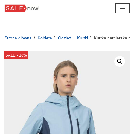
Przejdź
do
treści
Strona główna
\
Kobieta
\
Odzież
\
Kurtki
\
Kurtka narciarska 
SALE - 18%