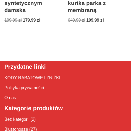
syntetycznym
kurtka parka z
damska
membraną
199,99
zł
179,99
zł
649,99
zł
199,99
zł
Przydatne linki
KODY RABATOWE I ZNIŻKI
Polityka prywatności
O nas
Kategorie produktów
Bez kategorii
(2)
Biustonosze
(27)