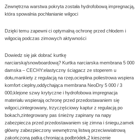
Zewnętrzna warstwa pokryta została hydrofobową impregnacją,
która spowalnia pochłanianie wilgoci
Dzięki temu zapewni ci optymalną ochronę przed chłodem i
wilgocią podczas zimowych aktywności
Dowiedz się jak dobrać kurtkę
narciarską/snowboardową? Kurtka narciarska membrana 5 000
damska – CECHY:elastyczny ściągacz ze stoperem u
dołu,mankiety z regulacją na rzep,ocieplina poliestrowa wspiera
komfort cieplny,oddychająca membrana NeoDry 5 000 / 3
000,klejone szwy krytyczne i hydrofobowa impregnacja
materiału wspierają ochronę przed przedostawaniem się
wilgoci,zintegrowany, trzyczęściowy kaptur z regulacją po
bokach,zintegrowany pas śnieżny zapinany na napy
zabezpiecza przed przedostawaniem się zimna i śniegu,zamek
główny zabezpieczony wewnętrzną listwą przeciwwiatrową
zakończoną patką chroniącą podbródek,2 kieszenie