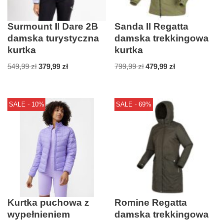
Surmount II Dare 2B
Sanda II Regatta
damska turystyczna
damska trekkingowa
kurtka
kurtka
549,99
zł
379,99
zł
799,99
zł
479,99
zł
SALE - 10%
SALE - 69%
Kurtka puchowa z
Romine Regatta
wypełnieniem
damska trekkingowa