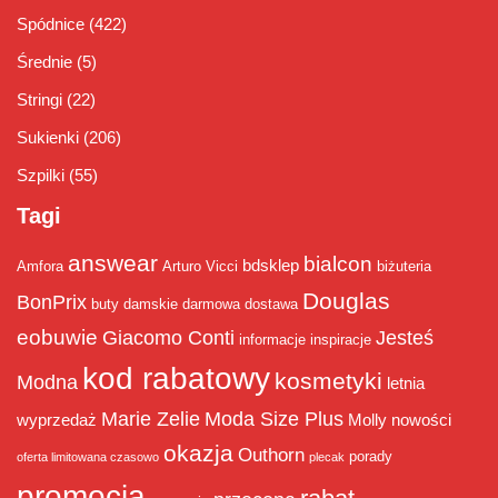
Spódnice
(422)
Średnie
(5)
Stringi
(22)
Sukienki
(206)
Szpilki
(55)
Tagi
answear
bialcon
bdsklep
Amfora
Arturo Vicci
biżuteria
Douglas
BonPrix
buty damskie
darmowa dostawa
eobuwie
Giacomo Conti
Jesteś
informacje
inspiracje
kod rabatowy
kosmetyki
Modna
letnia
Marie Zelie
Moda Size Plus
wyprzedaż
Molly
nowości
okazja
Outhorn
porady
oferta limitowana czasowo
plecak
promocja