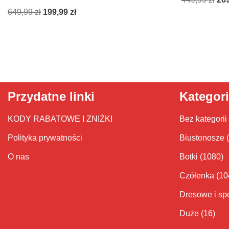
649,99
zł
199,99
zł
Przydatne linki
Kategor
KODY RABATOWE I ZNIŻKI
Bez kategorii
Polityka prywatności
Biustonosze
O nas
Botki
(1080)
Czółenka
(10
Dresowe i sp
Duże
(16)