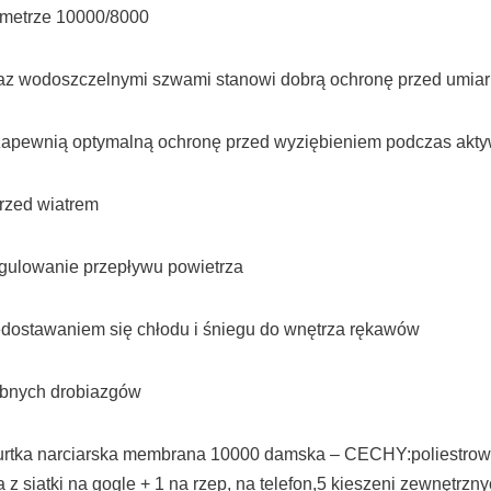
metrze 10000/8000
raz wodoszczelnymi szwami stanowi dobrą ochronę przed umi
 zapewnią optymalną ochronę przed wyziębieniem podczas akty
rzed wiatrem
gulowanie przepływu powietrza
zedostawaniem się chłodu i śniegu do wnętrza rękawów
ebnych drobiazgów
urtka narciarska membrana 10000 damska – CECHY:poliestrowa 
 z siatki na gogle + 1 na rzep, na telefon,5 kieszeni zewnętrz