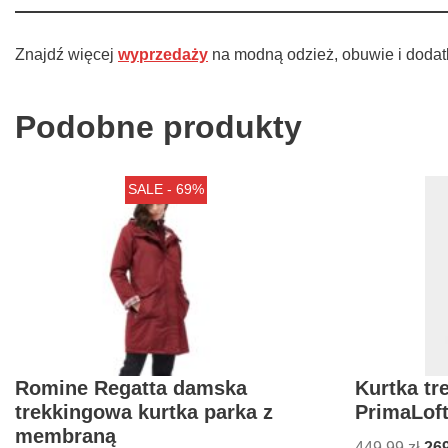
Znajdź więcej
wyprzedaży
na modną odzież, obuwie i dodat
Podobne produkty
SALE - 69%
Romine Regatta damska
Kurtka tr
trekkingowa kurtka parka z
PrimaLof
membraną
449,99
zł
26