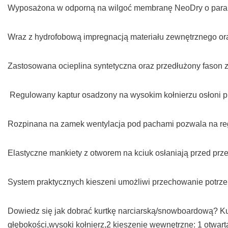
Wyposażona w odporną na wilgoć membranę NeoDry o para
Wraz z hydrofobową impregnacją materiału zewnętrznego o
Zastosowana ocieplina syntetyczna oraz przedłużony fason
Regulowany kaptur osadzony na wysokim kołnierzu osłoni p
Rozpinana na zamek wentylacja pod pachami pozwala na re
Elastyczne mankiety z otworem na kciuk osłaniają przed pr
System praktycznych kieszeni umożliwi przechowanie potrz
Dowiedz się jak dobrać kurtkę narciarską/snowboardową? K
głębokości,wysoki kołnierz,2 kieszenie wewnętrzne: 1 otwarta