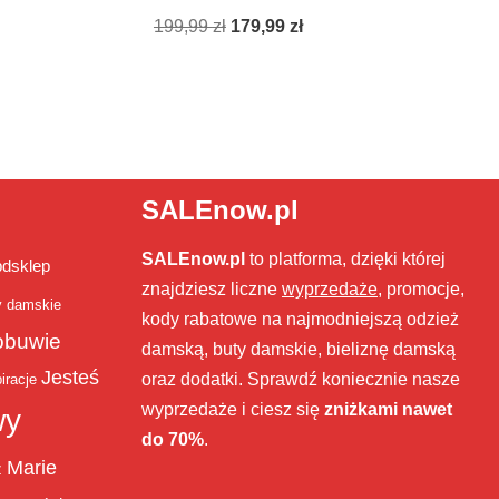
199,99
zł
179,99
zł
SALEnow.pl
SALEnow.pl
to platforma, dzięki której
bdsklep
znajdziesz liczne
wyprzedaże
, promocje,
y damskie
kody rabatowe na najmodniejszą odzież
obuwie
damską, buty damskie, bieliznę damską
Jesteś
oraz dodatki. Sprawdź koniecznie nasze
iracje
wyprzedaże i ciesz się
zniżkami nawet
wy
do 70%
.
Marie
ż