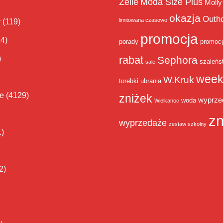
Zelie
Moda Size Plus
Molly
okazja
Outh
limitowana czasowo
y
(119)
promocja
14)
porady
promoc
rabat
)
Sephora
szaleńs
sale
week
W.Kruk
torebki
ubrania
ie
(4129)
zniżek
wyprze
woda
Wielkanoc
zn
wyprzedaże
zestaw szkolny
1)
2)