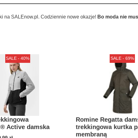
ki na SALEnow.pl. Codziennie nowe okazje!
Bo moda nie musi
SALE - 40%
SALE - 69%
ekkingowa
Romine Regatta dam
t® Active damska
trekkingowa kurtka p
membraną
9,99
zł