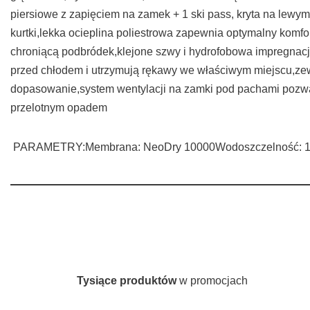
piersiowe z zapięciem na zamek + 1 ski pass, kryta na lew
kurtki,lekka ocieplina poliestrowa zapewnia optymalny komf
chroniącą podbródek,klejone szwy i hydrofobowa impregnacj
przed chłodem i utrzymują rękawy we właściwym miejscu,zew
dopasowanie,system wentylacji na zamki pod pachami pozw
przelotnym opadem
PARAMETRY:Membrana: NeoDry 10000Wodoszczelność: 10
Tysiące produktów
w promocjach