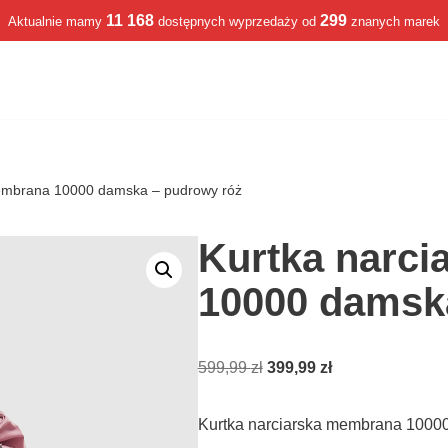
11 168
299
Aktualnie mamy
dostępnych wyprzedaży od
znanych marek
membrana 10000 damska – pudrowy róż
Kurtka narc
10000 damsk
599,99
zł
399,99
zł
Kurtka narciarska membrana 1000