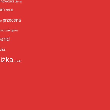
nowości
oferta
orn
plecak
przecena
je
two zakupów
end
daż
iżka
zniżki