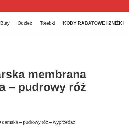
Buty
Odzież
Torebki
KODY RABATOWE I ZNIŻKI
iarska membrana
a – pudrowy róż
0 damska – pudrowy róż – wyprzedaż