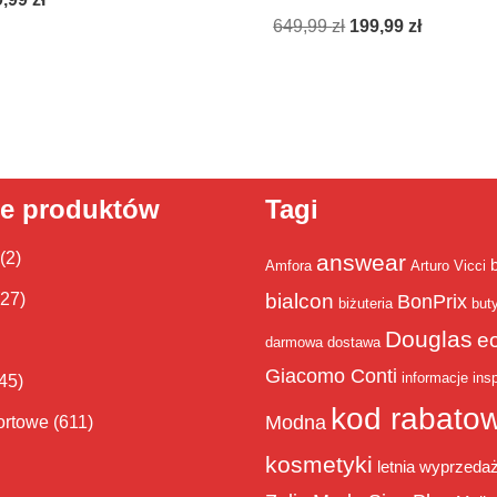
649,99
zł
199,99
zł
ie produktów
Tagi
(2)
answear
Amfora
Arturo Vicci
bialcon
(27)
BonPrix
biżuteria
but
Douglas
e
darmowa dostawa
Giacomo Conti
informacje
insp
45)
kod rabato
Modna
ortowe
(611)
kosmetyki
letnia wyprzeda