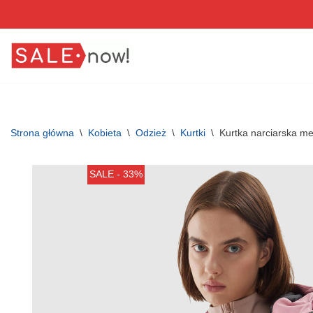
Przejdź
do
treści
Strona główna
\
Kobieta
\
Odzież
\
Kurtki
\
Kurtka narciarska 
SALE - 33%