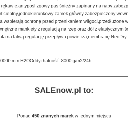
ym rękawie,antypoślizgowy pas śnieżny zapinany na napy zabez
ort cieplny,jednokierunkowy zamek główny zabezpieczony wewnę
a wspierają ochronę przed przenikaniem wilgoci,przedłużone w
nętrzne mankiety z regulacją na rzep oraz dół z elastycznym
ala na łatwą regulację przepływu powietrza,membranę NeoDr
000 mm H2OOddychalność: 8000 g/m2/24h
SALEnow.pl to:
Ponad
450 znanych marek
w jednym miejscu