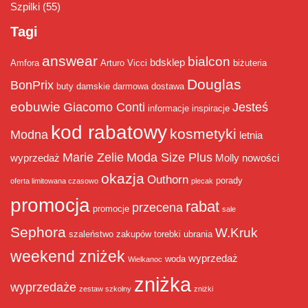
Szpilki
(55)
Tagi
answear
bialcon
bdsklep
Amfora
Arturo Vicci
biżuteria
Douglas
BonPrix
buty damskie
darmowa dostawa
eobuwie
Giacomo Conti
Jesteś
informacje
inspiracje
kod rabatowy
kosmetyki
Modna
letnia
Marie Zelie
Moda Size Plus
wyprzedaż
Molly
nowości
okazja
Outhorn
porady
oferta limitowana czasowo
plecak
promocja
rabat
przecena
promocje
sale
Sephora
W.Kruk
szaleństwo zakupów
torebki
ubrania
weekend zniżek
wyprzedaż
woda
Wielkanoc
zniżka
wyprzedaże
zestaw szkolny
zniżki