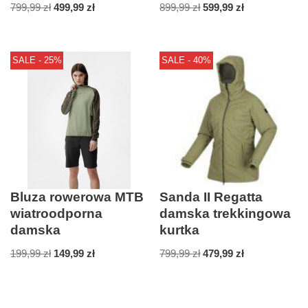
799,99
zł
499,99
zł
899,99
zł
599,99
zł
SALE - 25%
SALE - 40%
Bluza rowerowa MTB
Sanda II Regatta
wiatroodporna
damska trekkingowa
damska
kurtka
199,99
zł
149,99
zł
799,99
zł
479,99
zł