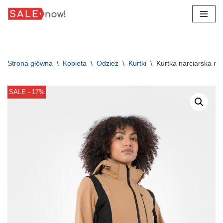
Przejdź
do
treści
Strona główna
\
Kobieta
\
Odzież
\
Kurtki
\
Kurtka narciarska 
SALE - 17%