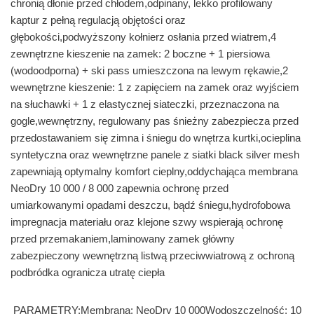
chronią dłonie przed chłodem,odpinany, lekko profilowany
kaptur z pełną regulacją objętości oraz
głębokości,podwyższony kołnierz osłania przed wiatrem,4
zewnętrzne kieszenie na zamek: 2 boczne + 1 piersiowa
(wodoodporna) + ski pass umieszczona na lewym rękawie,2
wewnętrzne kieszenie: 1 z zapięciem na zamek oraz wyjściem
na słuchawki + 1 z elastycznej siateczki, przeznaczona na
gogle,wewnętrzny, regulowany pas śnieżny zabezpiecza przed
przedostawaniem się zimna i śniegu do wnętrza kurtki,ocieplina
syntetyczna oraz wewnętrzne panele z siatki black silver mesh
zapewniają optymalny komfort cieplny,oddychająca membrana
NeoDry 10 000 / 8 000 zapewnia ochronę przed
umiarkowanymi opadami deszczu, bądź śniegu,hydrofobowa
impregnacja materiału oraz klejone szwy wspierają ochronę
przed przemakaniem,laminowany zamek główny
zabezpieczony wewnętrzną listwą przeciwwiatrową z ochroną
podbródka ogranicza utratę ciepła
PARAMETRY:Membrana: NeoDry 10 000Wodoszczelność: 10