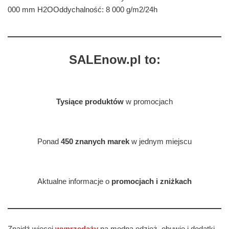
000 mm H2OOddychalność: 8 000 g/m2/24h
SALEnow.pl to:
Tysiące produktów
w promocjach
Ponad
450 znanych marek
w jednym miejscu
Aktualne informacje o
promocjach i zniżkach
Znajdź więcej
wyprzedaży
na modną odzież, obuwie i dodatki