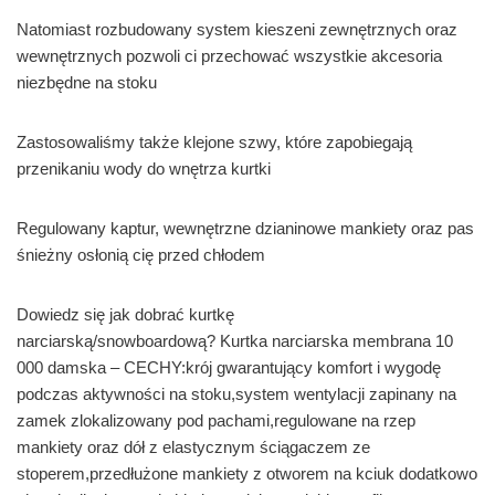
Natomiast rozbudowany system kieszeni zewnętrznych oraz
wewnętrznych pozwoli ci przechować wszystkie akcesoria
niezbędne na stoku
Zastosowaliśmy także klejone szwy, które zapobiegają
przenikaniu wody do wnętrza kurtki
Regulowany kaptur, wewnętrzne dzianinowe mankiety oraz pas
śnieżny osłonią cię przed chłodem
Dowiedz się jak dobrać kurtkę
narciarską/snowboardową? Kurtka narciarska membrana 10
000 damska – CECHY:krój gwarantujący komfort i wygodę
podczas aktywności na stoku,system wentylacji zapinany na
zamek zlokalizowany pod pachami,regulowane na rzep
mankiety oraz dół z elastycznym ściągaczem ze
stoperem,przedłużone mankiety z otworem na kciuk dodatkowo