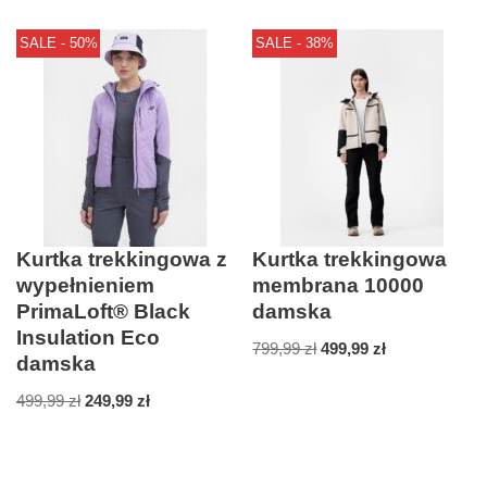
SALE - 50%
SALE - 38%
Kurtka trekkingowa z
Kurtka trekkingowa
wypełnieniem
membrana 10000
PrimaLoft® Black
damska
Insulation Eco
799,99
zł
499,99
zł
damska
499,99
zł
249,99
zł