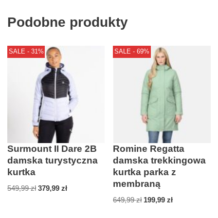
Podobne produkty
SALE - 31%
SALE - 69%
Surmount II Dare 2B
Romine Regatta
damska turystyczna
damska trekkingowa
kurtka
kurtka parka z
membraną
549,99
zł
379,99
zł
649,99
zł
199,99
zł