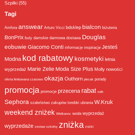
Szpilki
(55)
Tagi
answear
bialcon
bdsklep
Amfora
Arturo Vicci
biżuteria
Douglas
BonPrix
buty damskie
darmowa dostawa
eobuwie
Giacomo Conti
Jesteś
informacje
inspiracje
kod rabatowy
kosmetyki
Modna
letnia
Marie Zelie
Moda Size Plus
wyprzedaż
Molly
nowości
okazja
Outhorn
porady
oferta limitowana czasowo
plecak
promocja
rabat
przecena
promocje
sale
Sephora
W.Kruk
szaleństwo zakupów
torebki
ubrania
weekend zniżek
wyprzedaż
woda
Wielkanoc
zniżka
wyprzedaże
zestaw szkolny
zniżki