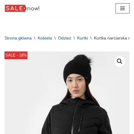
Przejdź
do
treści
Strona główna
\
Kobieta
\
Odzież
\
Kurtki
\
Kurtka narciarska 
SALE - 18%