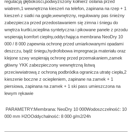
regulacją głębokości,podwyższony kołnierz osłania przed
wiatrem,1 wewnętrzna kieszeń na telefon, zapinana na rzep + 1
kieszeń z siatki na gogle,wewnętrzny, regulowany pas śnieżny
zabezpiecza przed przedostawaniem się zimna i śniegu do
wnętrza kurtki,ocieplina syntetyczna i pikowane panele z przodu
wspierają komfort cieplny,oddychająca membrana NeoDry 10
000 / 8 000 zapewnia ochronę przed umiarkowanymi opadami
deszczu, bądź śniegu,hydrofobowa impregnacja materiału oraz
klejone szwy wspierają ochronę przed przemakaniem,zamek
główny YKK zabezpieczony wewnętrzną listwą
przeciwwiatrową z ochroną podbródka ogranicza utratę ciepła,2
kieszenie boczne z ociepleniem, zapinane na zamek + 1
piersiowa, zapinana na zamek + 1 ski pass umieszczona na
lewym rękawie
PARAMETRY:Membrana: NeoDry 10 000Wodoszczelność: 10
000 mm H2OOddychalność: 8 000 g/m2/24h