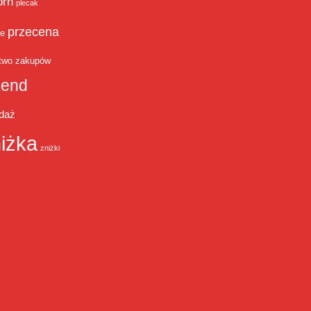
orn
plecak
przecena
je
two zakupów
end
daż
iżka
zniżki