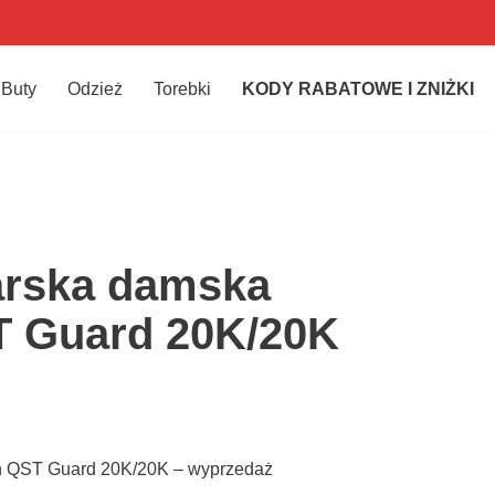
Buty
Odzież
Torebki
KODY RABATOWE I ZNIŻKI
arska damska
 Guard 20K/20K
n QST Guard 20K/20K – wyprzedaż