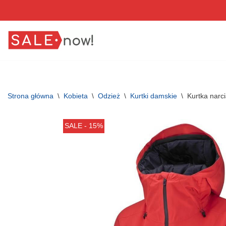
Przejdź
do
treści
Strona główna
\
Kobieta
\
Odzież
\
Kurtki damskie
\
Kurtka nar
SALE - 15%