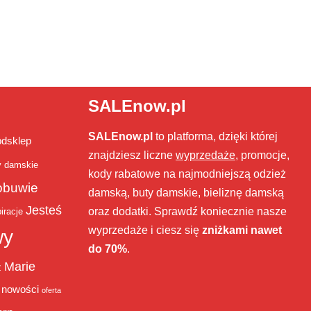
SALEnow.pl
SALEnow.pl
to platforma, dzięki której
bdsklep
znajdziesz liczne
wyprzedaże
, promocje,
y damskie
kody rabatowe na najmodniejszą odzież
obuwie
damską, buty damskie, bieliznę damską
Jesteś
oraz dodatki. Sprawdź koniecznie nasze
iracje
wyprzedaże i ciesz się
zniżkami nawet
wy
do 70%
.
Marie
ż
nowości
oferta