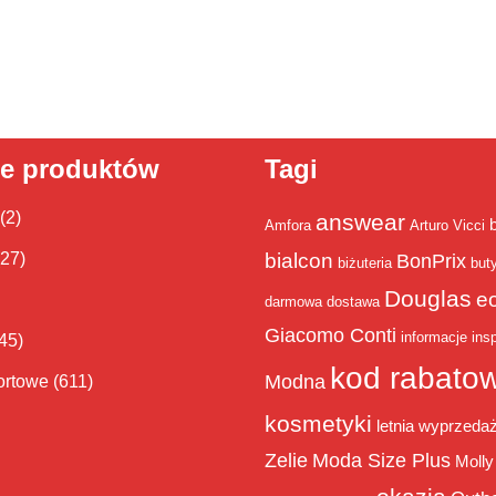
ie produktów
Tagi
(2)
answear
Amfora
Arturo Vicci
bialcon
(27)
BonPrix
biżuteria
but
Douglas
e
darmowa dostawa
Giacomo Conti
informacje
insp
45)
kod rabato
Modna
ortowe
(611)
kosmetyki
letnia wyprzeda
Zelie
Moda Size Plus
Molly