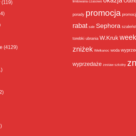
okazja
Outh
limitowana czasowo
y
(119)
promocja
14)
porady
promoc
rabat
)
Sephora
szaleńs
sale
week
W.Kruk
torebki
ubrania
ie
(4129)
zniżek
wyprze
woda
Wielkanoc
zn
wyprzedaże
zestaw szkolny
1)
2)
)