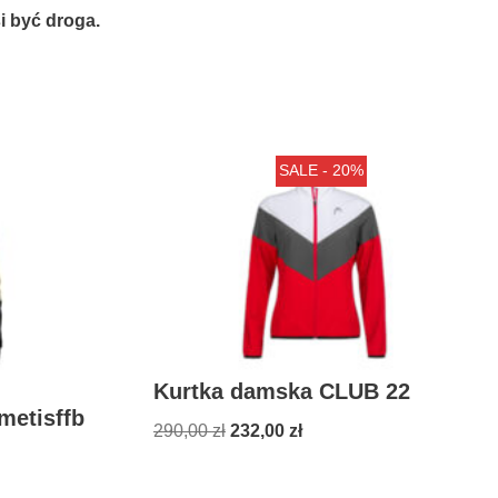
 być droga.
SALE - 20%
Kurtka damska CLUB 22
metisffb
290,00
zł
232,00
zł