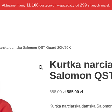
11 168
299
Aktualnie mamy
dostępnych wyprzedaży od
znanych marek
ciarska damska Salomon QST Guard 20K/20K
Kurtka narci
Salomon QST
688,00
zł
585,00
zł
Kurtka narciarska damska Salomo