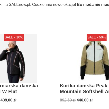
ki na SALEnow.pl. Codziennie nowe okazje!
Bo moda nie musi
SALE - 10%
SALE - 50%
arciarska damska
Kurtka damska Peak
 W Flat
Mountain Softshell A
 439,00
zł
892,50
zł
446,00
zł