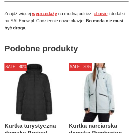
Znajdź więcej
wyprzedaży
na modną odzież,
obuwie
i dodatki
na SALEnow.pl. Codziennie nowe okazje!
Bo moda nie musi
być droga.
Podobne produkty
SALE - 40%
SALE - 30%
Kurtka turystyczna
Kurtka narciarska
damska Protest
damska Pemberton