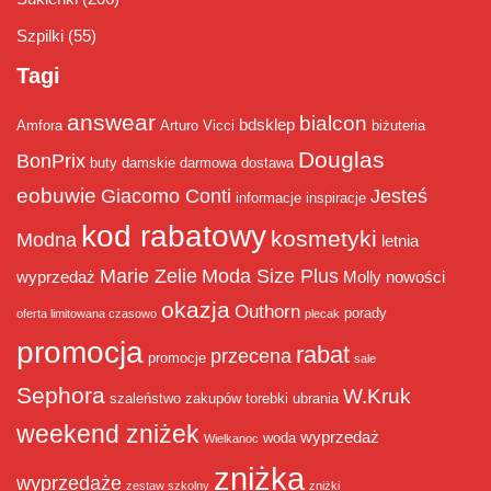
Szpilki
(55)
Tagi
answear
bialcon
bdsklep
Amfora
Arturo Vicci
biżuteria
Douglas
BonPrix
buty damskie
darmowa dostawa
eobuwie
Giacomo Conti
Jesteś
informacje
inspiracje
kod rabatowy
kosmetyki
Modna
letnia
Marie Zelie
Moda Size Plus
wyprzedaż
Molly
nowości
okazja
Outhorn
porady
oferta limitowana czasowo
plecak
promocja
rabat
przecena
promocje
sale
Sephora
W.Kruk
szaleństwo zakupów
torebki
ubrania
weekend zniżek
wyprzedaż
woda
Wielkanoc
zniżka
wyprzedaże
zestaw szkolny
zniżki