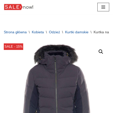
Przejdź
do
treści
Strona główna
\
Kobieta
\
Odzież
\
Kurtki damskie
\
Kurtka narc
SALE - 15%