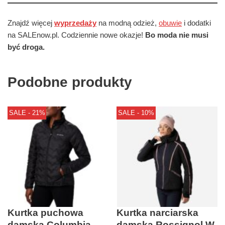
Znajdź więcej
wyprzedaży
na modną odzież,
obuwie
i dodatki
na SALEnow.pl. Codziennie nowe okazje!
Bo moda nie musi
być droga.
Podobne produkty
SALE - 21%
SALE - 10%
Kurtka puchowa
Kurtka narciarska
damska Columbia
damska Rossignol W