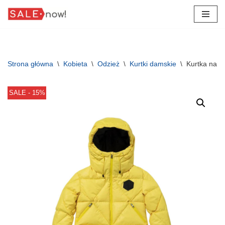
Przejdź
do
treści
Strona główna
\
Kobieta
\
Odzież
\
Kurtki damskie
\
Kurtka narc
SALE - 15%