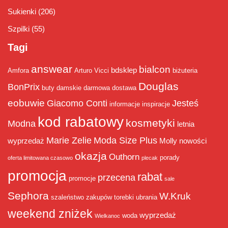
Sukienki
(206)
Szpilki
(55)
Tagi
answear
bialcon
bdsklep
Amfora
Arturo Vicci
biżuteria
Douglas
BonPrix
buty damskie
darmowa dostawa
eobuwie
Giacomo Conti
Jesteś
informacje
inspiracje
kod rabatowy
kosmetyki
Modna
letnia
Marie Zelie
Moda Size Plus
wyprzedaż
Molly
nowości
okazja
Outhorn
porady
oferta limitowana czasowo
plecak
promocja
rabat
przecena
promocje
sale
Sephora
W.Kruk
szaleństwo zakupów
torebki
ubrania
weekend zniżek
wyprzedaż
woda
Wielkanoc