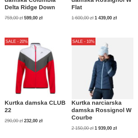
Delta Ridge Down
Flat
759,00
zł
599,00
zł
1 600,00
zł
1 439,00
zł
SALE - 20%
SALE - 10%
Kurtka damska CLUB
Kurtka narciarska
22
damska Rossignol W
Courbe
290,00
zł
232,00
zł
2 150,00
zł
1 939,00
zł