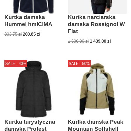
Kurtka damska
Kurtka narciarska
Hummel hmlCIMA
damska Rossignol W
Flat
303,75
zł
200,85
zł
1 600,00
zł
1 439,00
zł
SALE - 40%
SALE - 50%
Kurtka turystyczna
Kurtka damska Peak
damska Protest
Mountain Softshell