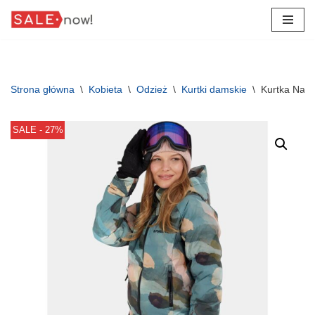
Przejdź
do
treści
Strona główna
\
Kobieta
\
Odzież
\
Kurtki damskie
\
Kurtka Nar
SALE - 27%