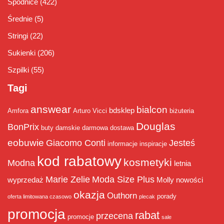
Spódnice
(422)
Średnie
(5)
Stringi
(22)
Sukienki
(206)
Szpilki
(55)
Tagi
answear
bialcon
bdsklep
Amfora
Arturo Vicci
biżuteria
Douglas
BonPrix
buty damskie
darmowa dostawa
eobuwie
Giacomo Conti
Jesteś
informacje
inspiracje
kod rabatowy
kosmetyki
Modna
letnia
Marie Zelie
Moda Size Plus
wyprzedaż
Molly
nowości
okazja
Outhorn
porady
oferta limitowana czasowo
plecak
promocja
rabat
przecena
promocje
sale