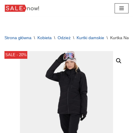
Przejdź
do
treści
Strona główna
\
Kobieta
\
Odzież
\
Kurtki damskie
\
Kurtka Nar
SALE - 20%