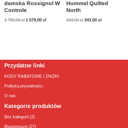
damska Rossignol W
Hummel Quilted
Controle
North
1 750,00
zł
1 579,00
zł
434,00
zł
343,50
zł
Przydatne linki
KODY RABATOWE I ZNIŻKI
Polityka prywatności
O nas
Kategorie produktów
Bez kategorii
(2)
Biustonosze
(27)