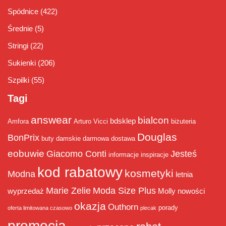
Spódnice
(422)
Średnie
(5)
Stringi
(22)
Sukienki
(206)
Szpilki
(55)
Tagi
answear
bialcon
bdsklep
Amfora
Arturo Vicci
biżuteria
Douglas
BonPrix
buty damskie
darmowa dostawa
eobuwie
Giacomo Conti
Jesteś
informacje
inspiracje
kod rabatowy
kosmetyki
Modna
letnia
Marie Zelie
Moda Size Plus
wyprzedaż
Molly
nowości
okazja
Outhorn
porady
oferta limitowana czasowo
plecak
promocja