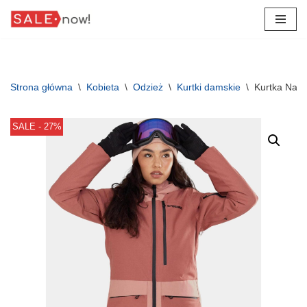
Przejdź
do
treści
Strona główna
\
Kobieta
\
Odzież
\
Kurtki damskie
\
Kurtka Nar
SALE - 27%