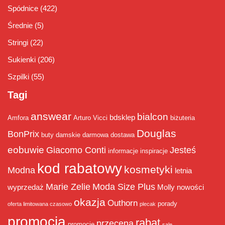
Spódnice
(422)
Średnie
(5)
Stringi
(22)
Sukienki
(206)
Szpilki
(55)
Tagi
answear
bialcon
bdsklep
Amfora
Arturo Vicci
biżuteria
Douglas
BonPrix
buty damskie
darmowa dostawa
eobuwie
Giacomo Conti
Jesteś
informacje
inspiracje
kod rabatowy
kosmetyki
Modna
letnia
Marie Zelie
Moda Size Plus
wyprzedaż
Molly
nowości
okazja
Outhorn
porady
oferta limitowana czasowo
plecak
promocja
rabat
przecena
promocje
sale