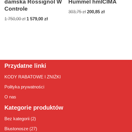
damska Rossignol W
Hummel hmlCIMA
Controle
303,75
zł
200,85
zł
1 750,00
zł
1 579,00
zł
Przydatne linki
KODY RABATOWE I ZNIŻKI
Polityka prywatności
O nas
Kategorie produktów
Bez kategorii
(2)
Biustonosze
(27)