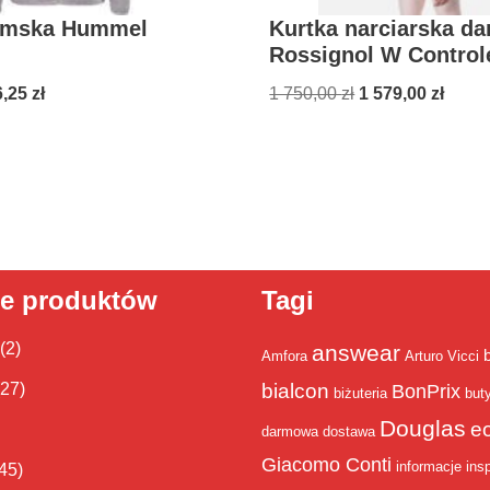
amska Hummel
Kurtka narciarska d
Rossignol W Control
6,25
zł
1 750,00
zł
1 579,00
zł
ie produktów
Tagi
(2)
answear
Amfora
Arturo Vicci
bialcon
(27)
BonPrix
biżuteria
but
Douglas
e
darmowa dostawa
Giacomo Conti
informacje
insp
45)