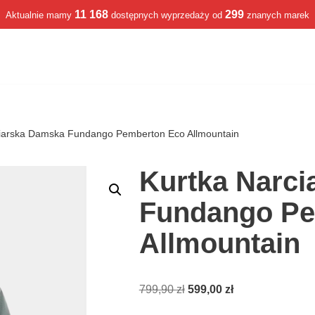
11 168
299
Aktualnie mamy
dostępnych wyprzedaży od
znanych marek
ciarska Damska Fundango Pemberton Eco Allmountain
Kurtka Narc
Fundango Pe
Allmountain
799,90
zł
599,00
zł