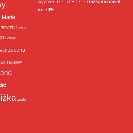
wyprzedaże i ciesz się
zniżkami nawet
wy
do 70%
.
Marie
ż
nowości
oferta
orn
plecak
przecena
je
two zakupów
end
daż
iżka
zniżki