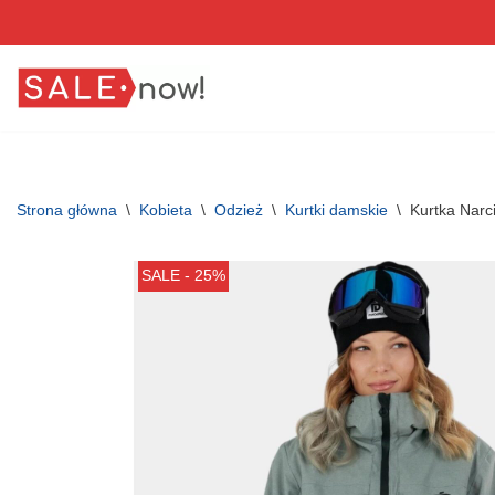
Przejdź
do
treści
Strona główna
\
Kobieta
\
Odzież
\
Kurtki damskie
\
Kurtka Nar
SALE - 25%