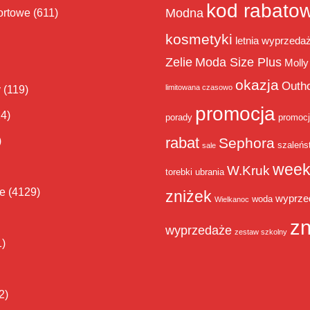
kod rabato
Modna
ortowe
(611)
kosmetyki
letnia wyprzeda
Zelie
Moda Size Plus
Molly
okazja
Outh
limitowana czasowo
y
(119)
promocja
14)
porady
promoc
rabat
)
Sephora
szaleńs
sale
week
W.Kruk
torebki
ubrania
ie
(4129)
zniżek
wyprze
woda
Wielkanoc
zn
wyprzedaże
zestaw szkolny
1)
2)