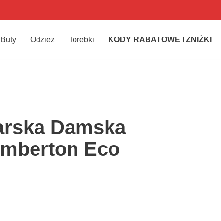
Buty
Odzież
Torebki
KODY RABATOWE I ZNIŻKI
iarska Damska
mberton Eco