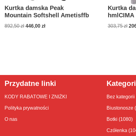
Kurtka damska Peak
Kurtka d
Mountain Softshell Ametisffb
hmlCIMA
892,50
zł
446,00
zł
303,75
zł
20
Przydatne linki
Kategor
KODY RABATOWE I ZNIŻKI
Bez kategorii
Polityka prywatności
Biustonosze
O nas
Botki
(1080)
Czółenka
(10