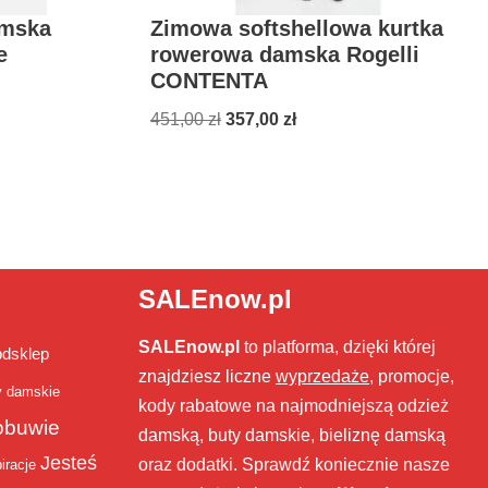
amska
Zimowa softshellowa kurtka
e
rowerowa damska Rogelli
CONTENTA
451,00
zł
357,00
zł
SALEnow.pl
SALEnow.pl
to platforma, dzięki której
bdsklep
znajdziesz liczne
wyprzedaże
, promocje,
y damskie
kody rabatowe na najmodniejszą odzież
obuwie
damską, buty damskie, bieliznę damską
Jesteś
oraz dodatki. Sprawdź koniecznie nasze
iracje