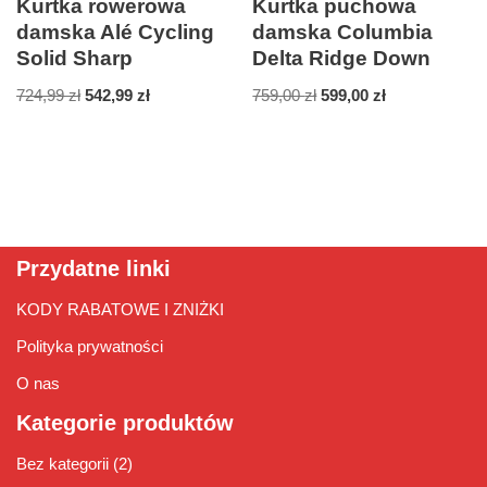
Kurtka rowerowa
Kurtka puchowa
damska Alé Cycling
damska Columbia
Solid Sharp
Delta Ridge Down
724,99
zł
542,99
zł
759,00
zł
599,00
zł
Przydatne linki
KODY RABATOWE I ZNIŻKI
Polityka prywatności
O nas
Kategorie produktów
Bez kategorii
(2)