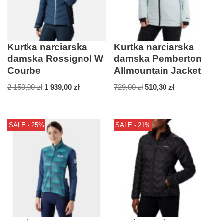
Kurtka narciarska
Kurtka narciarska
damska Rossignol W
damska Pemberton
Courbe
Allmountain Jacket
2 150,00
zł
1 939,00
zł
729,00
zł
510,30
zł
SALE - 25%
SALE - 21%