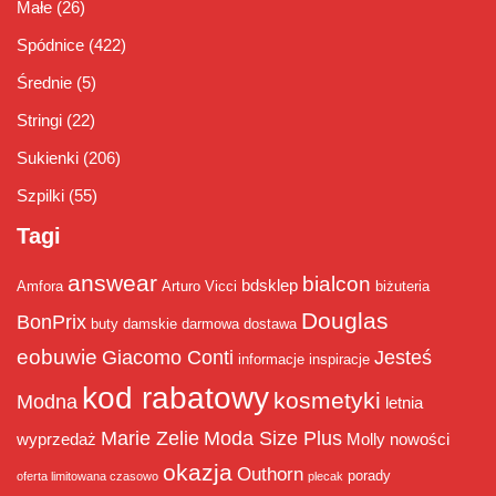
Małe
(26)
Spódnice
(422)
Średnie
(5)
Stringi
(22)
Sukienki
(206)
Szpilki
(55)
Tagi
answear
bialcon
bdsklep
Amfora
Arturo Vicci
biżuteria
Douglas
BonPrix
buty damskie
darmowa dostawa
eobuwie
Giacomo Conti
Jesteś
informacje
inspiracje
kod rabatowy
kosmetyki
Modna
letnia
Marie Zelie
Moda Size Plus
wyprzedaż
Molly
nowości
okazja
Outhorn
porady
oferta limitowana czasowo
plecak