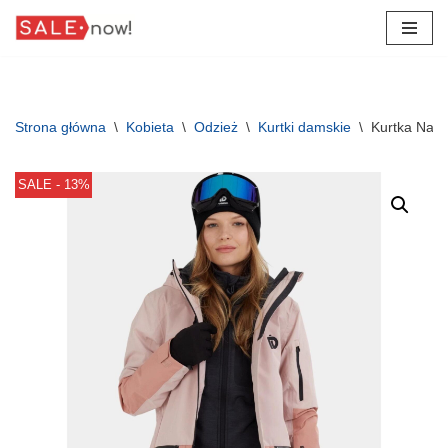
Przejdź
do
treści
Strona główna
\
Kobieta
\
Odzież
\
Kurtki damskie
\
Kurtka Nar
SALE - 13%