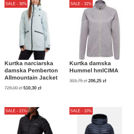
SALE - 30%
SALE - 32%
Kurtka narciarska
Kurtka damska
damska Pemberton
Hummel hmlCIMA
Allmountain Jacket
303,75
zł
206,25
zł
729,00
zł
510,30
zł
SALE - 21%
SALE - 10%