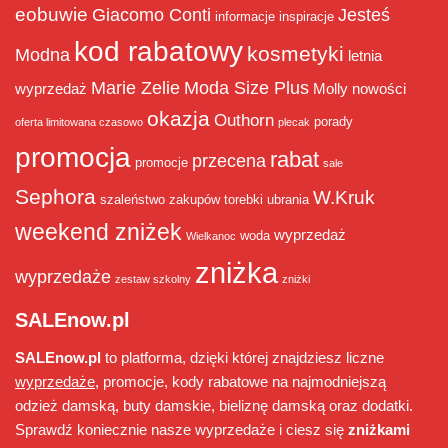
eobuwie
Giacomo Conti
Jesteś
informacje
inspiracje
kod rabatowy
kosmetyki
Modna
letnia
Marie Zelie
Moda Size Plus
wyprzedaż
Molly
nowości
okazja
Outhorn
porady
oferta limitowana czasowo
plecak
promocja
rabat
przecena
promocje
sale
Sephora
W.Kruk
szaleństwo zakupów
torebki
ubrania
weekend zniżek
wyprzedaż
woda
Wielkanoc
zniżka
wyprzedaże
zestaw szkolny
zniżki
SALEnow.pl
SALEnow.pl
to platforma, dzięki której znajdziesz liczne
wyprzedaże
, promocje, kody rabatowe na najmodniejszą
odzież damską, buty damskie, bieliznę damską oraz dodatki.
Sprawdź koniecznie nasze wyprzedaże i ciesz się
zniżkami