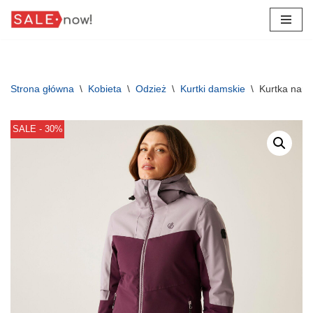
Przejdź
do
treści
Strona główna
\
Kobieta
\
Odzież
\
Kurtki damskie
\
Kurtka narc
SALE - 30%