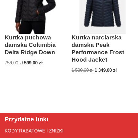
Kurtka puchowa
Kurtka narciarska
damska Columbia
damska Peak
Delta Ridge Down
Performance Frost
Hood Jacket
759,00
zł
599,00
zł
1 500,00
zł
1 349,00
zł
Przydatne linki
KODY RABATOWE I ZNIŻKI