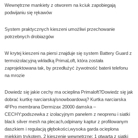
Wewnętrzne mankiety z otworem na kciuk zapobiegają
podwijaniu się rękawów
System praktycznych kieszeni umożliwi przechowanie
potrzebnych drobiazgów
W krytej kieszeni na piersi znajduje się system Battery Guard z
termoizolacyjną wkładką PrimaLoft, która została
zaprojektowana tak, by przedłużyć żywotność baterii telefonu
na mrozie
Dowiedz się jakie cechy ma ocieplina Primaloft?Dowiedz się jak
dobrać kurtkę narciarską/snowboardową? Kurtka narciarska
4FPro membrana Dermizax 20000 damska –
CECHY:podszewka z izolacyjnym panelem z neoprenu i siatki
black silver mesh na plecach,odpinany kaptur z profilowanym
daszkiem i regulacją głębokości,wysoka garda ocieplona
miękkim trykotem, 2 kieszenie wewnętrzne: 1 otwarta z siatki