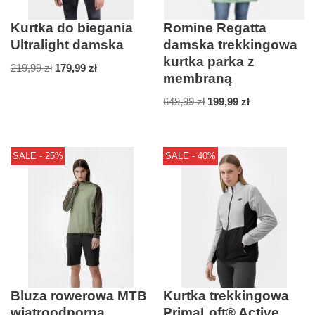
Kurtka do biegania
Romine Regatta
Ultralight damska
damska trekkingowa
kurtka parka z
219,99
zł
179,99
zł
membraną
649,99
zł
199,99
zł
SALE - 25%
SALE - 40%
Bluza rowerowa MTB
Kurtka trekkingowa
wiatroodporna
PrimaLoft® Active