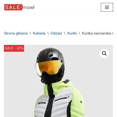
Przejdź
do
treści
Strona główna
\
Kobieta
\
Odzież
\
Kurtki
\
Kurtka narciarska 4
SALE - 22%