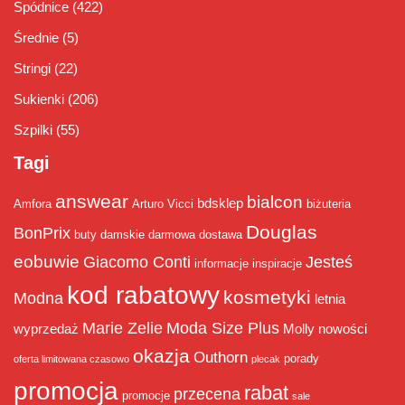
Spódnice
(422)
Średnie
(5)
Stringi
(22)
Sukienki
(206)
Szpilki
(55)
Tagi
answear
bialcon
bdsklep
Amfora
Arturo Vicci
biżuteria
Douglas
BonPrix
buty damskie
darmowa dostawa
eobuwie
Giacomo Conti
Jesteś
informacje
inspiracje
kod rabatowy
kosmetyki
Modna
letnia
Marie Zelie
Moda Size Plus
wyprzedaż
Molly
nowości
okazja
Outhorn
porady
oferta limitowana czasowo
plecak
promocja
rabat
przecena
promocje
sale