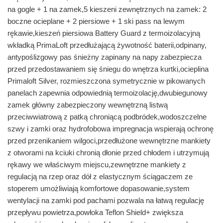
na gogle + 1 na zamek,5 kieszeni zewnętrznych na zamek: 2
boczne ocieplane + 2 piersiowe + 1 ski pass na lewym
rękawie,kieszeń piersiowa Battery Guard z termoizolacyjną
wkładką PrimaLoft przedłużającą żywotność baterii,odpinany,
antypoślizgowy pas śnieżny zapinany na napy zabezpiecza
przed przedostawaniem się śniegu do wnętrza kurtki,ocieplina
Primaloft Silver, rozmieszczona symetrycznie w pikowanych
panelach zapewnia odpowiednią termoizolację,dwubiegunowy
zamek główny zabezpieczony wewnętrzną listwą
przeciwwiatrową z patką chroniącą podbródek,wodoszczelne
szwy i zamki oraz hydrofobowa impregnacja wspierają ochronę
przed przenikaniem wilgoci,przedłużone wewnętrzne mankiety
z otworami na kciuki chronią dłonie przed chłodem i utrzymują
rękawy we właściwym miejscu,zewnętrzne mankiety z
regulacją na rzep oraz dół z elastycznym ściągaczem ze
stoperem umożliwiają komfortowe dopasowanie,system
wentylacji na zamki pod pachami pozwala na łatwą regulację
przepływu powietrza,powłoka Teflon Shield+ zwiększa