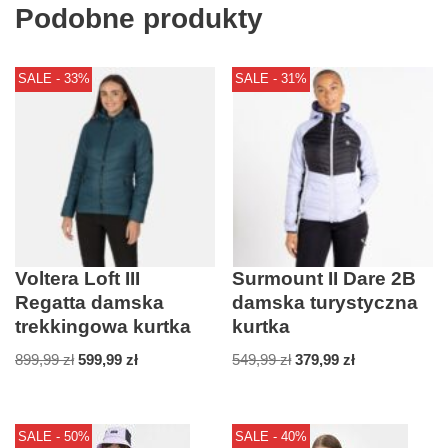
Podobne produkty
SALE - 33%
SALE - 31%
Voltera Loft III
Surmount II Dare 2B
Regatta damska
damska turystyczna
trekkingowa kurtka
kurtka
899,99
zł
599,99
zł
549,99
zł
379,99
zł
SALE - 50%
SALE - 40%