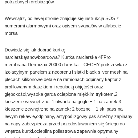
potrzebnych drobiazgów
Wewnątrz, po lewej stronie znajduje się instrukcja SOS z
numerami alarmowymi oraz opisem sygnałów w alfabecie
morsa
Dowiedz się jak dobrać kurtkę
narciarską/snowboardową? Kurtka narciarska 4FPro
membrana Dermizax 20000 damska – CECHY:podszewka z
izolacyjnym panelem z neoprenu i siatki black silver mesh na
plecach,silikonowe detale na ramionach,odpinany kaptur z
profilowanym daszkiem i regulacją objętości oraz
głębokości,wysoka garda ocieplona miękkim trykotem,2
kieszenie wewnętrzne: 1 otwarta na gogle + 1 na zamek,3
kieszenie zewnętrzne na zamek: 2 boczne + 1 ski pass na
lewym rękawie,odpinany, antypoślizgowy pas śnieżny zapinany
na napy zabezpiecza przed przedostawaniem się śniegu do
wnętrza kurtki,ocieplina poliestrowa zapewnia optymalny