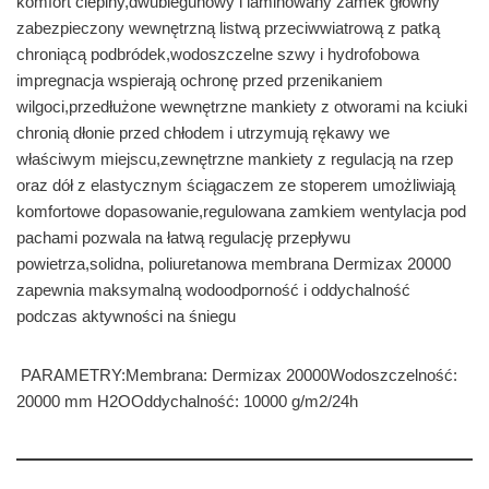
komfort cieplny,dwubiegunowy i laminowany zamek główny
zabezpieczony wewnętrzną listwą przeciwwiatrową z patką
chroniącą podbródek,wodoszczelne szwy i hydrofobowa
impregnacja wspierają ochronę przed przenikaniem
wilgoci,przedłużone wewnętrzne mankiety z otworami na kciuki
chronią dłonie przed chłodem i utrzymują rękawy we
właściwym miejscu,zewnętrzne mankiety z regulacją na rzep
oraz dół z elastycznym ściągaczem ze stoperem umożliwiają
komfortowe dopasowanie,regulowana zamkiem wentylacja pod
pachami pozwala na łatwą regulację przepływu
powietrza,solidna, poliuretanowa membrana Dermizax 20000
zapewnia maksymalną wodoodporność i oddychalność
podczas aktywności na śniegu
PARAMETRY:Membrana: Dermizax 20000Wodoszczelność:
20000 mm H2OOddychalność: 10000 g/m2/24h