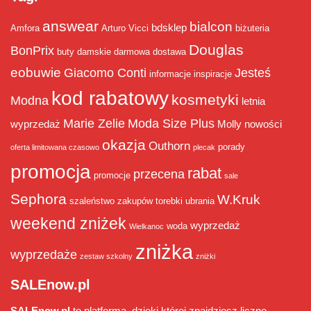
answear
bialcon
bdsklep
Amfora
Arturo Vicci
biżuteria
Douglas
BonPrix
buty damskie
darmowa dostawa
eobuwie
Giacomo Conti
Jesteś
informacje
inspiracje
kod rabatowy
kosmetyki
Modna
letnia
Marie Zelie
Moda Size Plus
wyprzedaż
Molly
nowości
okazja
Outhorn
porady
oferta limitowana czasowo
plecak
promocja
rabat
przecena
promocje
sale
Sephora
W.Kruk
szaleństwo zakupów
torebki
ubrania
weekend zniżek
wyprzedaż
woda
Wielkanoc
zniżka
wyprzedaże
zestaw szkolny
zniżki
SALEnow.pl
SALEnow.pl
to platforma, dzięki której znajdziesz liczne