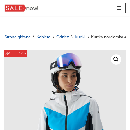
Przejdź
do
treści
Strona główna
\
Kobieta
\
Odzież
\
Kurtki
\
Kurtka narciarska 
SALE - 42%