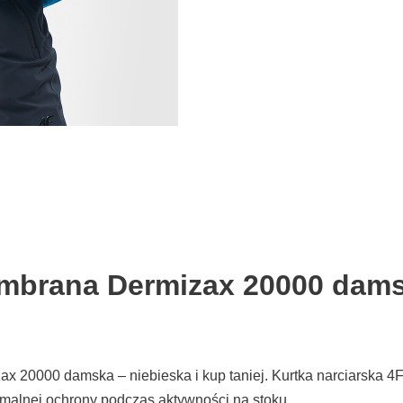
embrana Dermizax 20000 dams
ax 20000 damska – niebieska i kup taniej. Kurtka narciarsk
malnej ochrony podczas aktywności na stoku