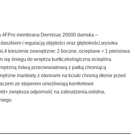
rska 4FPro membrana Dermizax 20000 damska –
daszkiem i regulacją objętości oraz głębokości,wysoka
ki,4 kieszenie zewnętrzne: 2 boczne, ocieplane + 1 piersiowa
się śniegu do wnętrza kurtki,ekologiczna ocieplina
trzną listwą przeciwwiatrową z patką chroniącą
trzne mankiety z otworami na kciuki chronią dłonie przed
gaczem ze stoperem umożliwiają komfortowe
eld+ zwiększa odporność na zabrudzenia,solidna,
niegu