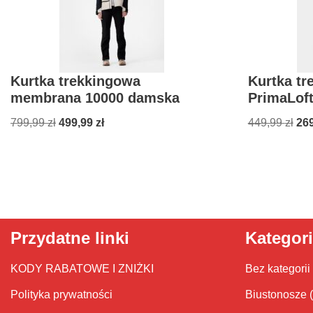
Kurtka trekkingowa
Kurtka tr
membrana 10000 damska
PrimaLof
799,99
zł
499,99
zł
449,99
zł
26
Przydatne linki
Kategor
KODY RABATOWE I ZNIŻKI
Bez kategorii
Polityka prywatności
Biustonosze