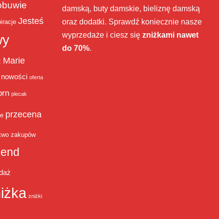
obuwie
damską, buty damskie, bieliznę damską
Jesteś
oraz dodatki. Sprawdź koniecznie nasze
iracje
wyprzedaże i ciesz się
zniżkami nawet
wy
do 70%
.
Marie
ż
nowości
oferta
orn
plecak
przecena
je
two zakupów
end
daż
iżka
zniżki