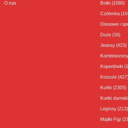
O nas
Botki
(1080)
Czółenka
(10
Dresowe i sp
Duże
(16)
Jeansy
(423)
Kombinezon
Kopertówki
(
Koszule
(427
Kurtki
(2305)
Kurtki damsk
Leginsy
(213)
Majtki Figi
(2