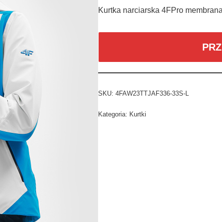
Kurtka narciarska 4FPro membran
PRZ
SKU:
4FAW23TTJAF336-33S-L
Kategoria:
Kurtki