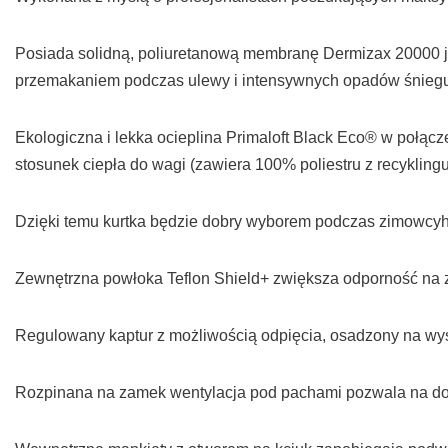
Posiada solidną, poliuretanową membranę Dermizax 20000 j
przemakaniem podczas ulewy i intensywnych opadów śnieg
Ekologiczna i lekka ocieplina Primaloft Black Eco® w połą
stosunek ciepła do wagi (zawiera 100% poliestru z recyklingu
Dzięki temu kurtka będzie dobry wyborem podczas zimowcyh
Zewnętrzna powłoka Teflon Shield+ zwiększa odporność na 
Regulowany kaptur z możliwością odpięcia, osadzony na wy
Rozpinana na zamek wentylacja pod pachami pozwala na dost