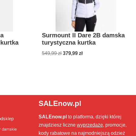
ta
Surmount II Dare 2B damska
kurtka
turystyczna kurtka
549,99
zł
379,99
zł
SALEnow.pl
SALEnow.pl
to platforma, dzięki której
bdsklep
znajdziesz liczne
wyprzedaże
, promocje,
y damskie
kody rabatowe na najmodniejszą odzież