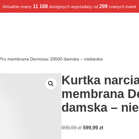
11 168
299
Aktualnie mamy
dostępnych wyprzedaży od
znanych marek
FPro membrana Dermizax 20000 damska – niebieska
Kurtka narci
membrana De
damska – nie
999,99
zł
599,99
zł