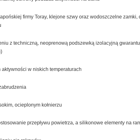
apońskiej firmy Toray, klejone szwy oraz wodoszczelne zamki
u
czeniu z techniczną, neoprenową podszewką izolacyjną gwarant
)
 aktywności w niskich temperaturach
zabrudzenia
sokim, ocieplonym kołnierzu
osowanie przepływu powietrza, a silikonowe elementy na rami