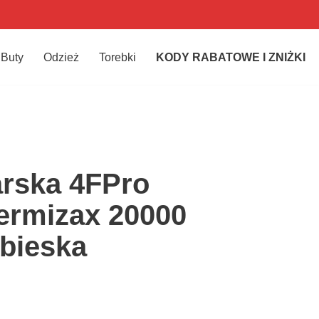
Buty
Odzież
Torebki
KODY RABATOWE I ZNIŻKI
arska 4FPro
rmizax 20000
bieska