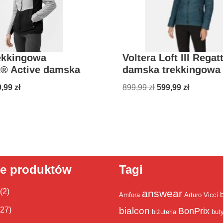
ekkingowa
Voltera Loft III Regat
t® Active damska
damska trekkingowa 
9,99
zł
899,99
zł
599,99
zł
ie produktów
Tagi
(2)
answear
Amfora
Arturo Vicci
bialcon
(27)
BonPrix
biżuteria
but