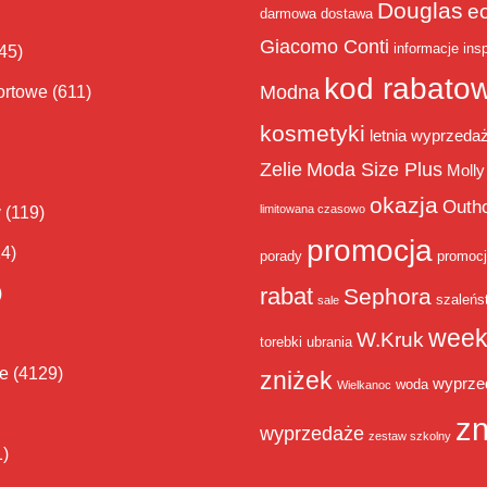
Douglas
e
darmowa dostawa
Giacomo Conti
informacje
insp
45)
kod rabato
Modna
ortowe
(611)
kosmetyki
letnia wyprzeda
Zelie
Moda Size Plus
Molly
okazja
Outh
limitowana czasowo
y
(119)
promocja
14)
porady
promoc
rabat
)
Sephora
szaleńs
sale
week
W.Kruk
torebki
ubrania
ie
(4129)
zniżek
wyprze
woda
Wielkanoc
zn
wyprzedaże
zestaw szkolny
1)