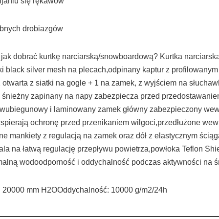
janiu się rękawów
ebnych drobiazgów
ię jak dobrać kurtkę narciarską/snowboardową? Kurtka narcia
black silver mesh na plecach,odpinany kaptur z profilowanym 
otwarta z siatki na gogle + 1 na zamek, z wyjściem na słuchaw
 śnieżny zapinany na napy zabezpiecza przed przedostawaniem 
dwubiegunowy i laminowany zamek główny zabezpieczony wewnę
ierają ochronę przed przenikaniem wilgoci,przedłużone wewnę
e mankiety z regulacją na zamek oraz dół z elastycznym ścią
a na łatwą regulację przepływu powietrza,powłoka Teflon Shi
lną wodoodporność i oddychalność podczas aktywności na ś
20000 mm H2OOddychalność: 10000 g/m2/24h