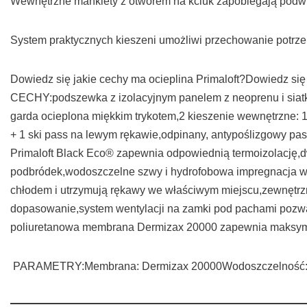
Wewnętrzne mankiety z otworem na kciuk zapobiegają podwi
System praktycznych kieszeni umożliwi przechowanie potrz
Dowiedz się jakie cechy ma ocieplina Primaloft?Dowiedz s
CECHY:podszewka z izolacyjnym panelem z neoprenu i siatki 
garda ocieplona miękkim trykotem,2 kieszenie wewnętrzne: 1 
+ 1 ski pass na lewym rękawie,odpinany, antypoślizgowy pas
Primaloft Black Eco® zapewnia odpowiednią termoizolację,
podbródek,wodoszczelne szwy i hydrofobowa impregnacja wsp
chłodem i utrzymują rękawy we właściwym miejscu,zewnętrzn
dopasowanie,system wentylacji na zamki pod pachami pozwal
poliuretanowa membrana Dermizax 20000 zapewnia maksyma
PARAMETRY:Membrana: Dermizax 20000Wodoszczelność: 