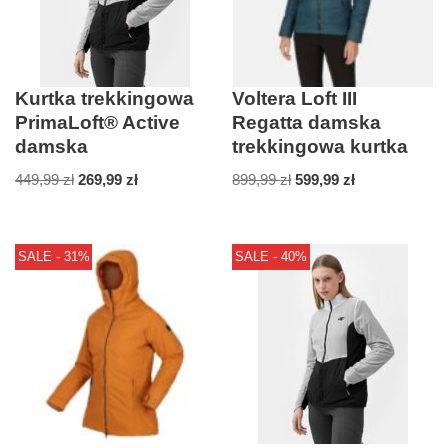
Kurtka trekkingowa
Voltera Loft III
PrimaLoft® Active
Regatta damska
damska
trekkingowa kurtka
449,99
zł
269,99
zł
899,99
zł
599,99
zł
SALE - 31%
SALE - 40%