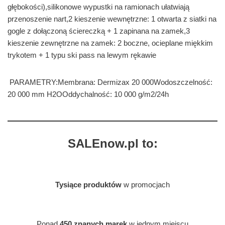
głębokości),silikonowe wypustki na ramionach ułatwiają
przenoszenie nart,2 kieszenie wewnętrzne: 1 otwarta z siatki na
gogle z dołączoną ściereczką + 1 zapinana na zamek,3
kieszenie zewnętrzne na zamek: 2 boczne, ocieplane miękkim
trykotem + 1 typu ski pass na lewym rękawie
PARAMETRY:Membrana: Dermizax 20 000Wodoszczelność:
20 000 mm H2OOddychalność: 10 000 g/m2/24h
SALEnow.pl to:
Tysiące produktów
w promocjach
Ponad
450 znanych marek
w jednym miejscu