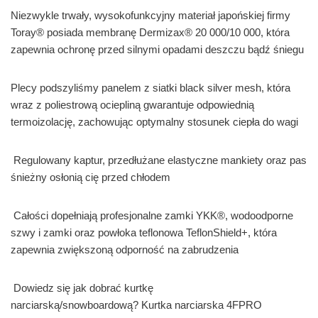
Niezwykle trwały, wysokofunkcyjny materiał japońskiej firmy
Toray® posiada membranę Dermizax® 20 000/10 000, która
zapewnia ochronę przed silnymi opadami deszczu bądź śniegu
Plecy podszyliśmy panelem z siatki black silver mesh, która
wraz z poliestrową ociepliną gwarantuje odpowiednią
termoizolację, zachowując optymalny stosunek ciepła do wagi
Regulowany kaptur, przedłużane elastyczne mankiety oraz pas
śnieżny osłonią cię przed chłodem
Całości dopełniają profesjonalne zamki YKK®, wodoodporne
szwy i zamki oraz powłoka teflonowa TeflonShield+, która
zapewnia zwiększoną odporność na zabrudzenia
Dowiedz się jak dobrać kurtkę
narciarską/snowboardową? Kurtka narciarska 4FPRO