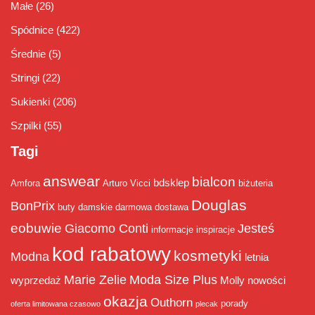
Małe
(26)
Spódnice
(422)
Średnie
(5)
Stringi
(22)
Sukienki
(206)
Szpilki
(55)
Tagi
answear
bialcon
bdsklep
Amfora
Arturo Vicci
biżuteria
Douglas
BonPrix
buty damskie
darmowa dostawa
eobuwie
Giacomo Conti
Jesteś
informacje
inspiracje
kod rabatowy
kosmetyki
Modna
letnia
Marie Zelie
Moda Size Plus
wyprzedaż
Molly
nowości
okazja
Outhorn
porady
oferta limitowana czasowo
plecak