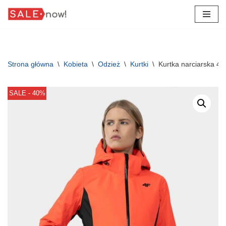
Przejdź
do
treści
Strona główna
\
Kobieta
\
Odzież
\
Kurtki
\
Kurtka narciarska
SALE - 40%