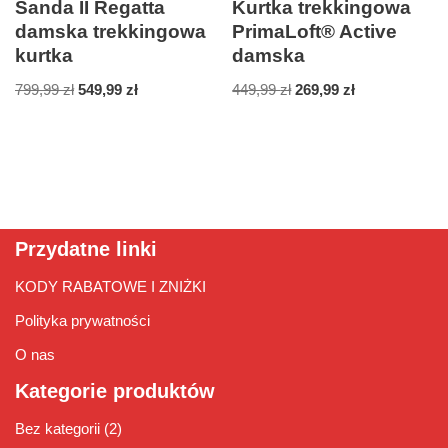
Sanda II Regatta
Kurtka trekkingowa
damska trekkingowa
PrimaLoft® Active
kurtka
damska
799,99
zł
549,99
zł
449,99
zł
269,99
zł
Przydatne linki
KODY RABATOWE I ZNIŻKI
Polityka prywatności
O nas
Kategorie produktów
Bez kategorii
(2)