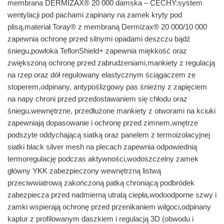
membrana DERMIZAX® 20 000 damska – CECHY:system
wentylacji pod pachami zapinany na zamek kryty pod
plisą,materiał Toray® z membraną Dermizax® 20 000/10 000
zapewnia ochronę przed silnymi opadami deszczu bądź
śniegu,powłoka TeflonShield+ zapewnia miękkość oraz
zwiększoną ochronę przed zabrudzeniami,mankiety z regulacją
na rzep oraz dół regulowany elastycznym ściągaczem ze
stoperem,odpinany, antypoślizgowy pas śnieżny z zapięciem
na napy chroni przed przedostawaniem się chłodu oraz
śniegu,wewnętrzne, przedłużone mankiety z otworami na kciuki
zapewniają dopasowanie i ochronę przed zimnem,wnętrze
podszyte oddychającą siatką oraz panelem z termoizolacyjnej
siatki black silver mesh na plecach zapewnia odpowiednią
termoregulację podczas aktywności,wodoszczelny zamek
główny YKK zabezpieczony wewnętrzną listwą
przeciwwiatrową zakończoną patką chroniącą podbródek
zabezpiecza przed nadmierną utratą ciepła,wodoodporne szwy i
zamki wspierają ochronę przed przenikaniem wilgoci,odpinany
kaptur z profilowanym daszkiem i regulacją 3D (obwodu i