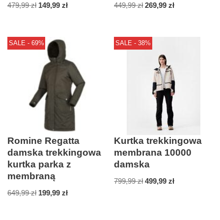
479,99
zł
149,99
zł
449,99
zł
269,99
zł
SALE - 69%
SALE - 38%
Romine Regatta
Kurtka trekkingowa
damska trekkingowa
membrana 10000
kurtka parka z
damska
membraną
799,99
zł
499,99
zł
649,99
zł
199,99
zł