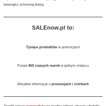
wewnątrz ochronną listwą
SALEnow.pl to:
Tysiące produktów
w promocjach
Ponad
450 znanych marek
w jednym miejscu
Aktualne informacje o
promocjach i zniżkach
Znajdź więcej
wyprzedaży
na modną odzież, obuwie i dodatki