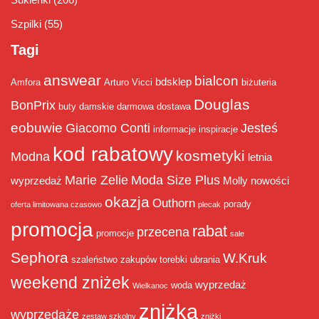
Szpilki
(55)
Tagi
answear
bialcon
bdsklep
Amfora
Arturo Vicci
biżuteria
Douglas
BonPrix
buty damskie
darmowa dostawa
eobuwie
Giacomo Conti
Jesteś
informacje
inspiracje
kod rabatowy
kosmetyki
Modna
letnia
Marie Zelie
Moda Size Plus
wyprzedaż
Molly
nowości
okazja
Outhorn
porady
oferta limitowana czasowo
plecak
promocja
rabat
przecena
promocje
sale
Sephora
W.Kruk
szaleństwo zakupów
torebki
ubrania
weekend zniżek
wyprzedaż
woda
Wielkanoc
zniżka
wyprzedaże
zestaw szkolny
zniżki