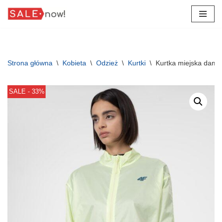
Przejdź
do
treści
Strona główna
\
Kobieta
\
Odzież
\
Kurtki
\
Kurtka miejska dams
SALE - 33%