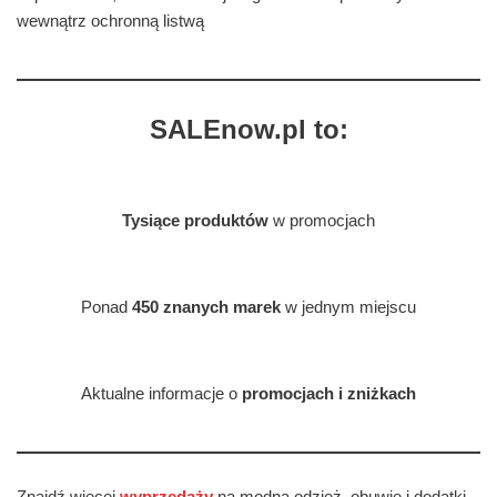
wewnątrz ochronną listwą
SALEnow.pl to:
Tysiące produktów
w promocjach
Ponad
450 znanych marek
w jednym miejscu
Aktualne informacje o
promocjach i zniżkach
Znajdź więcej
wyprzedaży
na modną odzież, obuwie i dodatki