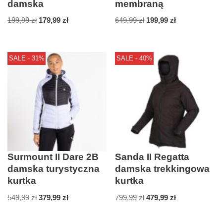
damska
membraną
199,99
zł
179,99
zł
649,99
zł
199,99
zł
SALE - 31%
SALE - 40%
Surmount II Dare 2B
Sanda II Regatta
damska turystyczna
damska trekkingowa
kurtka
kurtka
549,99
zł
379,99
zł
799,99
zł
479,99
zł