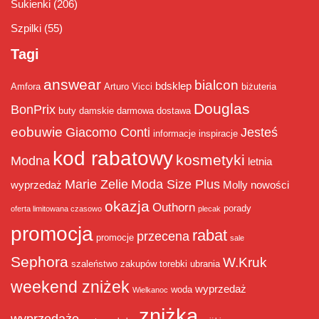
Sukienki
(206)
Szpilki
(55)
Tagi
answear
bialcon
bdsklep
Amfora
Arturo Vicci
biżuteria
Douglas
BonPrix
buty damskie
darmowa dostawa
eobuwie
Giacomo Conti
Jesteś
informacje
inspiracje
kod rabatowy
kosmetyki
Modna
letnia
Marie Zelie
Moda Size Plus
wyprzedaż
Molly
nowości
okazja
Outhorn
porady
oferta limitowana czasowo
plecak
promocja
rabat
przecena
promocje
sale
Sephora
W.Kruk
szaleństwo zakupów
torebki
ubrania
weekend zniżek
wyprzedaż
woda
Wielkanoc
zniżka