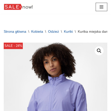
Przejdź
do
treści
Strona główna
\
Kobieta
\
Odzież
\
Kurtki
\
Kurtka miejska dams
SALE - 24%