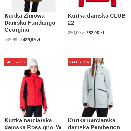
Kurtka Zimowa
Kurtka damska CLUB
Damska Fundango
22
Georgina
290,00
zł
232,00
zł
549,99
zł
439,99
zł
SALE - 27%
SALE - 30%
Kurtka narciarska
Kurtka narciarska
damska Rossignol W
damska Pemberton