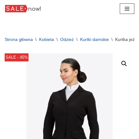
Przejdź
do
treści
Strona główna
\
Kobieta
\
Odzież
\
Kurtki damskie
\
Kurtka jeźd
SALE - 45%