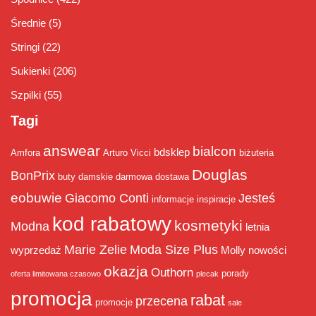
Średnie
(5)
Stringi
(22)
Sukienki
(206)
Szpilki
(55)
Tagi
answear
bialcon
bdsklep
Amfora
Arturo Vicci
biżuteria
Douglas
BonPrix
buty damskie
darmowa dostawa
eobuwie
Giacomo Conti
Jesteś
informacje
inspiracje
kod rabatowy
kosmetyki
Modna
letnia
Marie Zelie
Moda Size Plus
wyprzedaż
Molly
nowości
okazja
Outhorn
porady
oferta limitowana czasowo
plecak
promocja
rabat
przecena
promocje
sale