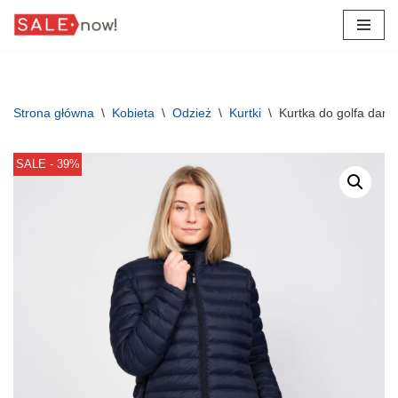
Przejdź
do
treści
Strona główna
\
Kobieta
\
Odzież
\
Kurtki
\
Kurtka do golfa dams
SALE - 39%