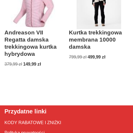
Andreason VII
Kurtka trekkingowa
Regatta damska
membrana 10000
trekkingowa kurtka
damska
hybrydowa
799,99
zł
499,99
zł
379,99
zł
149,99
zł
Przydatne linki
KODY RABATOWE I ZNIŻKI
Polityka prywatności