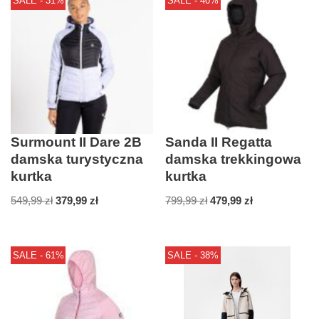
SALE - 31%
SALE - 40%
Surmount II Dare 2B
Sanda II Regatta
damska turystyczna
damska trekkingowa
kurtka
kurtka
549,99
zł
379,99
zł
799,99
zł
479,99
zł
SALE - 61%
SALE - 38%