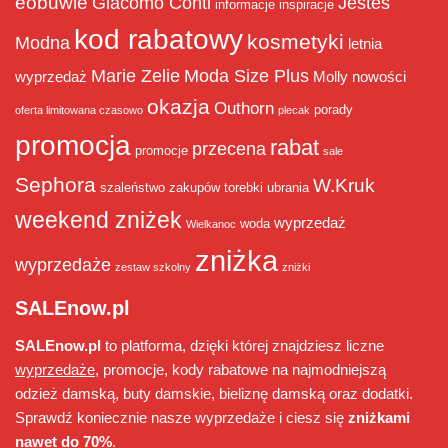
eobuwie
Giacomo Conti
Jesteś
informacje
inspiracje
kod rabatowy
kosmetyki
Modna
letnia
Marie Zelie
Moda Size Plus
wyprzedaż
Molly
nowości
okazja
Outhorn
porady
oferta limitowana czasowo
plecak
promocja
rabat
przecena
promocje
sale
Sephora
W.Kruk
szaleństwo zakupów
torebki
ubrania
weekend zniżek
wyprzedaż
woda
Wielkanoc
zniżka
wyprzedaże
zestaw szkolny
zniżki
SALEnow.pl
SALEnow.pl
to platforma, dzięki której znajdziesz liczne
wyprzedaże
, promocje, kody rabatowe na najmodniejszą
odzież damską, buty damskie, bieliznę damską oraz dodatki.
Sprawdź koniecznie nasze wyprzedaże i ciesz się
zniżkami
nawet do 70%
.