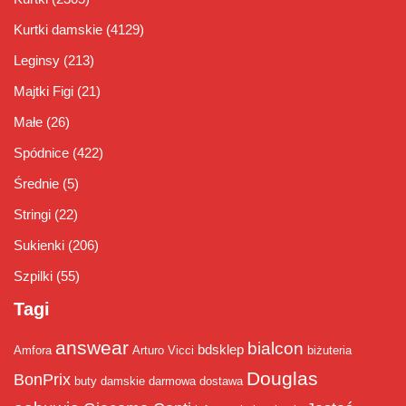
Kurtki damskie
(4129)
Leginsy
(213)
Majtki Figi
(21)
Małe
(26)
Spódnice
(422)
Średnie
(5)
Stringi
(22)
Sukienki
(206)
Szpilki
(55)
Tagi
answear
bialcon
bdsklep
Amfora
Arturo Vicci
biżuteria
Douglas
BonPrix
buty damskie
darmowa dostawa