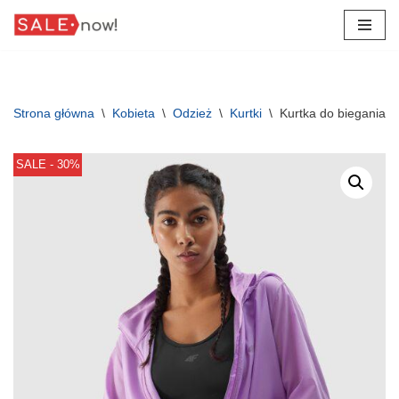
Przejdź
do
treści
Strona główna
\
Kobieta
\
Odzież
\
Kurtki
\
Kurtka do biegania 
SALE - 30%