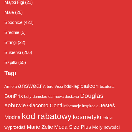
Majtki Figi
(21)
Małe
(26)
Spódnice
(422)
Średnie
(5)
Stringi
(22)
Sukienki
(206)
Szpilki
(55)
Tagi
answear
bialcon
bdsklep
Amfora
Arturo Vicci
biżuteria
Douglas
BonPrix
buty damskie
darmowa dostawa
eobuwie
Giacomo Conti
Jesteś
informacje
inspiracje
kod rabatowy
kosmetyki
Modna
letnia
Marie Zelie
Moda Size Plus
wyprzedaż
Molly
nowości