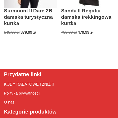
Surmount II Dare 2B
Sanda II Regatta
damska turystyczna
damska trekkingowa
kurtka
kurtka
549,99
zł
379,99
zł
799,99
zł
479,99
zł
Przydatne linki
KODY RABATOWE I ZNIŻKI
Polityka prywatności
O nas
Kategorie produktów