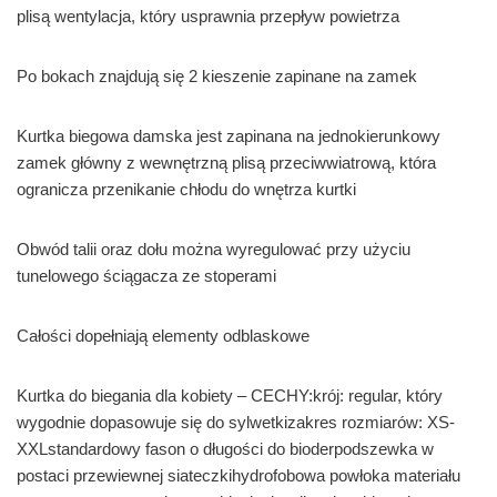
plisą wentylacja, który usprawnia przepływ powietrza
Po bokach znajdują się 2 kieszenie zapinane na zamek
Kurtka biegowa damska jest zapinana na jednokierunkowy
zamek główny z wewnętrzną plisą przeciwwiatrową, która
ogranicza przenikanie chłodu do wnętrza kurtki
Obwód talii oraz dołu można wyregulować przy użyciu
tunelowego ściągacza ze stoperami
Całości dopełniają elementy odblaskowe
Kurtka do biegania dla kobiety – CECHY:krój: regular, który
wygodnie dopasowuje się do sylwetkizakres rozmiarów: XS-
XXLstandardowy fason o długości do bioderpodszewka w
postaci przewiewnej siateczkihydrofobowa powłoka materiału