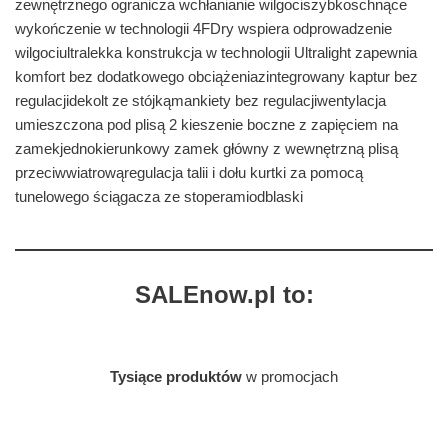
zewnętrznego ogranicza wchłanianie wilgociszybkoschnące
wykończenie w technologii 4FDry wspiera odprowadzenie
wilgociultralekka konstrukcja w technologii Ultralight zapewnia
komfort bez dodatkowego obciążeniazintegrowany kaptur bez
regulacjidekolt ze stójkąmankiety bez regulacjiwentylacja
umieszczona pod plisą 2 kieszenie boczne z zapięciem na
zamekjednokierunkowy zamek główny z wewnętrzną plisą
przeciwwiatrowąregulacja talii i dołu kurtki za pomocą
tunelowego ściągacza ze stoperamiodblaski
SALEnow.pl to:
Tysiące produktów
w promocjach