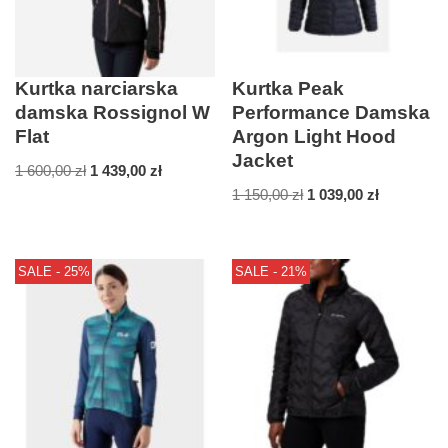
Kurtka narciarska
Kurtka Peak
damska Rossignol W
Performance Damska
Flat
Argon Light Hood
Jacket
1 600,00
zł
1 439,00
zł
1 150,00
zł
1 039,00
zł
SALE - 25%
SALE - 21%