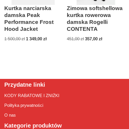
Kurtka narciarska
Zimowa softshellowa
damska Peak
kurtka rowerowa
Performance Frost
damska Rogelli
Hood Jacket
CONTENTA
1 500,00
zł
1 349,00
zł
451,00
zł
357,00
zł
Przydatne linki
KODY RABATOWE I ZNIŻKI
Polityka prywatności
O nas
Kategorie produktów