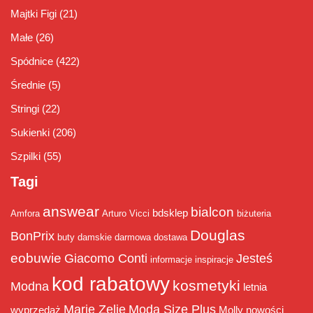
Majtki Figi
(21)
Małe
(26)
Spódnice
(422)
Średnie
(5)
Stringi
(22)
Sukienki
(206)
Szpilki
(55)
Tagi
answear
bialcon
bdsklep
Amfora
Arturo Vicci
biżuteria
Douglas
BonPrix
buty damskie
darmowa dostawa
eobuwie
Giacomo Conti
Jesteś
informacje
inspiracje
kod rabatowy
kosmetyki
Modna
letnia
Marie Zelie
Moda Size Plus
wyprzedaż
Molly
nowości