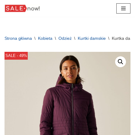
Przejdź
do
treści
Strona główna
\
Kobieta
\
Odzież
\
Kurtki damskie
\
Kurtka dam
SALE - 49%