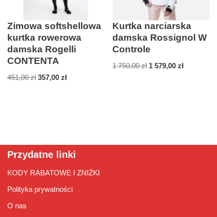
Zimowa softshellowa
Kurtka narciarska
kurtka rowerowa
damska Rossignol W
damska Rogelli
Controle
CONTENTA
1 750,00
zł
1 579,00
zł
451,00
zł
357,00
zł
Przydatne linki
KODY RABATOWE I ZNIŻKI
Polityka prywatności
O nas