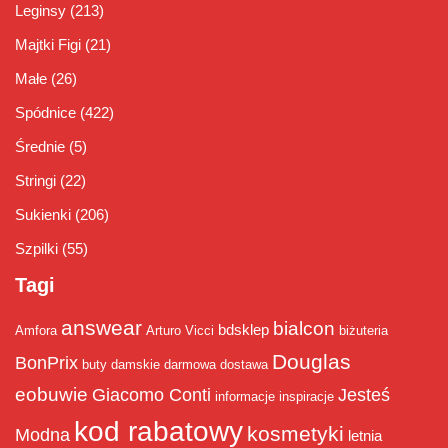
Leginsy
(213)
Majtki Figi
(21)
Małe
(26)
Spódnice
(422)
Średnie
(5)
Stringi
(22)
Sukienki
(206)
Szpilki
(55)
Tagi
answear
bialcon
bdsklep
Amfora
Arturo Vicci
biżuteria
Douglas
BonPrix
buty damskie
darmowa dostawa
eobuwie
Giacomo Conti
Jesteś
informacje
inspiracje
kod rabatowy
kosmetyki
Modna
letnia