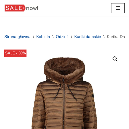
Przejdź
do
treści
Strona główna
\
Kobieta
\
Odzież
\
Kurtki damskie
\
Kurtka Da
SALE - 50%