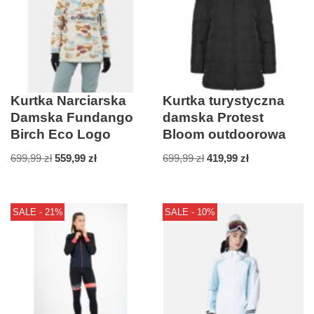
Kurtka Narciarska
Kurtka turystyczna
Damska Fundango
damska Protest
Birch Eco Logo
Bloom outdoorowa
699,99
zł
559,99
zł
699,99
zł
419,99
zł
SALE - 21%
SALE - 10%