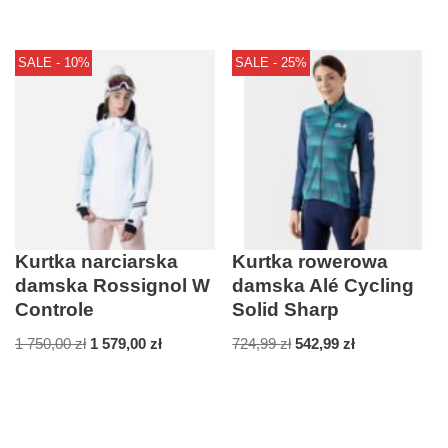
SALE - 10%
SALE - 25%
Kurtka narciarska
Kurtka rowerowa
damska Rossignol W
damska Alé Cycling
Controle
Solid Sharp
1 750,00
zł
1 579,00
zł
724,99
zł
542,99
zł