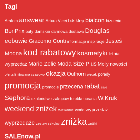
Tagi
answear
bialcon
bdsklep
Amfora
Arturo Vicci
biżuteria
Douglas
BonPrix
buty damskie
darmowa dostawa
eobuwie
Giacomo Conti
Jesteś
informacje
inspiracje
kod rabatowy
kosmetyki
Modna
letnia
Marie Zelie
Moda Size Plus
wyprzedaż
Molly
nowości
okazja
Outhorn
porady
oferta limitowana czasowo
plecak
promocja
rabat
przecena
promocje
sale
Sephora
W.Kruk
szaleństwo zakupów
torebki
ubrania
weekend zniżek
wyprzedaż
woda
Wielkanoc
zniżka
wyprzedaże
zestaw szkolny
zniżki
SALEnow.pl