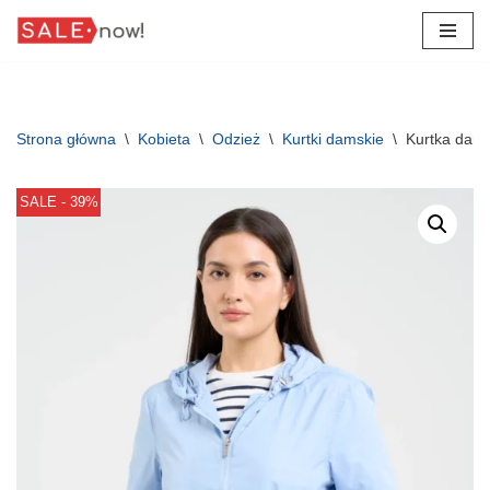
Przejdź
do
treści
Strona główna
\
Kobieta
\
Odzież
\
Kurtki damskie
\
Kurtka dams
SALE - 39%