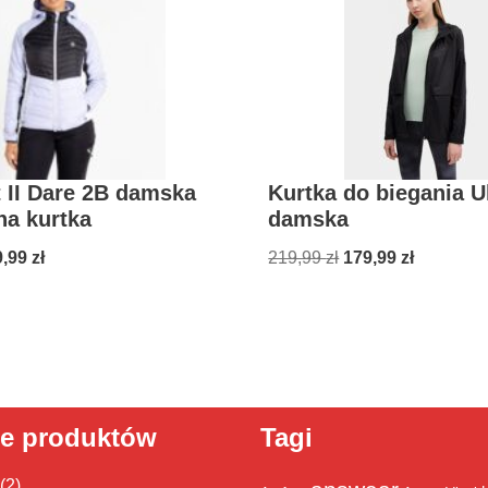
 II Dare 2B damska
Kurtka do biegania Ul
na kurtka
damska
9,99
zł
219,99
zł
179,99
zł
ie produktów
Tagi
(2)