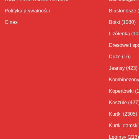
Polityka prywatności
Biustonosze
O nas
Botki
(1080)
Czółenka
(10
Dresowe i sp
Duże
(16)
Jeansy
(423)
Kombinezon
Kopertówki
(
Koszule
(427
Kurtki
(2305)
Kurtki damsk
Leginsy
(213)