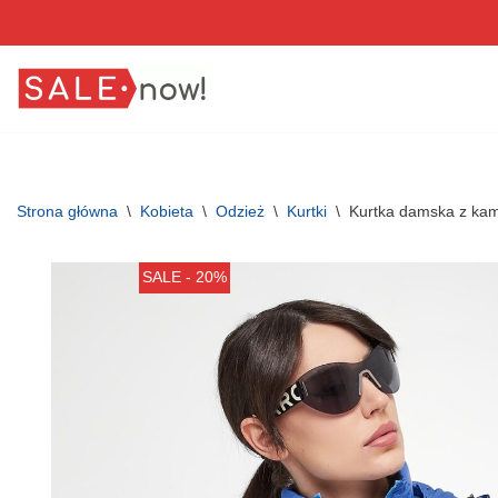
Przejdź
do
treści
Strona główna
\
Kobieta
\
Odzież
\
Kurtki
\
Kurtka damska z ka
SALE - 20%