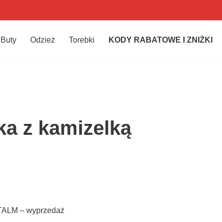
Buty
Odzież
Torebki
KODY RABATOWE I ZNIŻKI
a z kamizelką
TALM – wyprzedaż