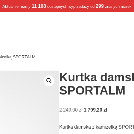
11 168
299
Aktualnie mamy
dostępnych wyprzedaży od
znanych marek
mizelką SPORTALM
Kurtka damsk
SPORTALM
2 249,00
zł
1 799,20
zł
Kurtka damska z kamizelką SPOR