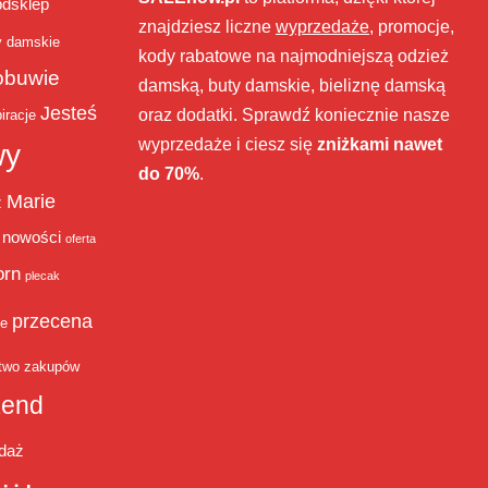
bdsklep
znajdziesz liczne
wyprzedaże
, promocje,
y damskie
kody rabatowe na najmodniejszą odzież
obuwie
damską, buty damskie, bieliznę damską
Jesteś
oraz dodatki. Sprawdź koniecznie nasze
iracje
wyprzedaże i ciesz się
zniżkami nawet
wy
do 70%
.
Marie
ż
nowości
oferta
orn
plecak
przecena
je
two zakupów
end
daż