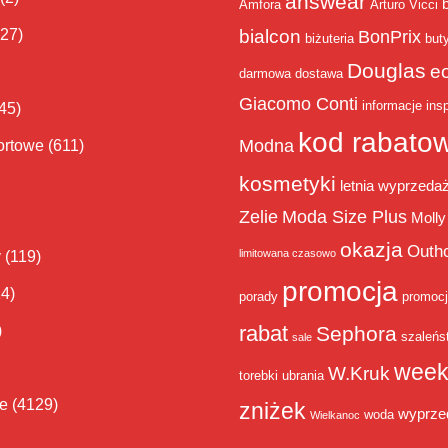
answear
Amfora
Arturo Vicci
bialcon
(27)
BonPrix
biżuteria
but
Douglas
e
darmowa dostawa
Giacomo Conti
informacje
insp
45)
kod rabato
Modna
ortowe
(611)
kosmetyki
letnia wyprzeda
Zelie
Moda Size Plus
Molly
okazja
Outh
limitowana czasowo
y
(119)
promocja
14)
porady
promoc
rabat
)
Sephora
szaleńs
sale
week
W.Kruk
torebki
ubrania
ie
(4129)
zniżek
wyprze
woda
Wielkanoc