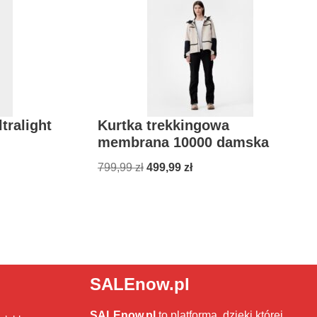
tralight
Kurtka trekkingowa
membrana 10000 damska
799,99
zł
499,99
zł
SALEnow.pl
SALEnow.pl
to platforma, dzięki której