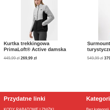
Kurtka trekkingowa
Surmount
PrimaLoft® Active damska
turystycz
449,99
zł
269,99
zł
549,99
zł
37
Przydatne linki
Kategor
KODY RABATOWE I ZNIŻKI
Bez kategorii