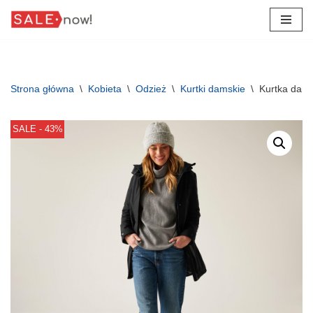
Przejdź
do
treści
Strona główna
\
Kobieta
\
Odzież
\
Kurtki damskie
\
Kurtka dams
SALE - 43%