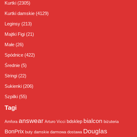
Kurtki
(2305)
Kurtki damskie
(4129)
Leginsy
(213)
Majtki Figi
(21)
Małe
(26)
Spódnice
(422)
Średnie
(5)
Stringi
(22)
Sukienki
(206)
Szpilki
(55)
Tagi
answear
bialcon
bdsklep
Amfora
Arturo Vicci
biżuteria
Douglas
BonPrix
buty damskie
darmowa dostawa