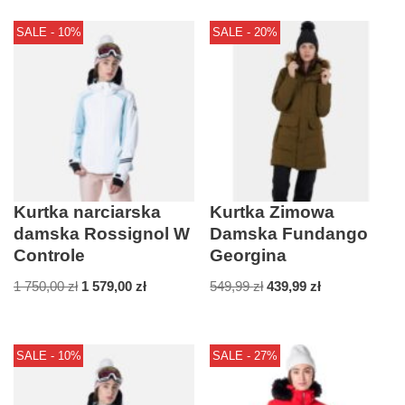
SALE - 10%
SALE - 20%
Kurtka narciarska
Kurtka Zimowa
damska Rossignol W
Damska Fundango
Controle
Georgina
1 750,00
zł
1 579,00
zł
549,99
zł
439,99
zł
SALE - 10%
SALE - 27%