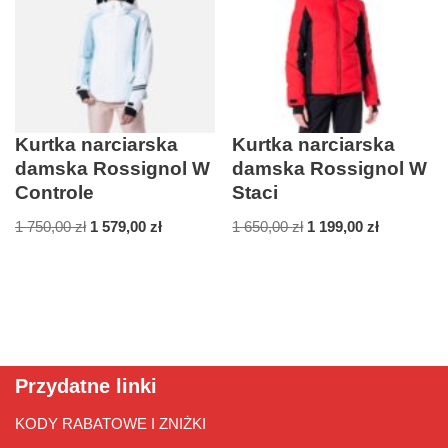
Kurtka narciarska
Kurtka narciarska
damska Rossignol W
damska Rossignol W
Controle
Staci
1 750,00
zł
1 579,00
zł
1 650,00
zł
1 199,00
zł
Przydatne linki
KODY RABATOWE I ZNIŻKI