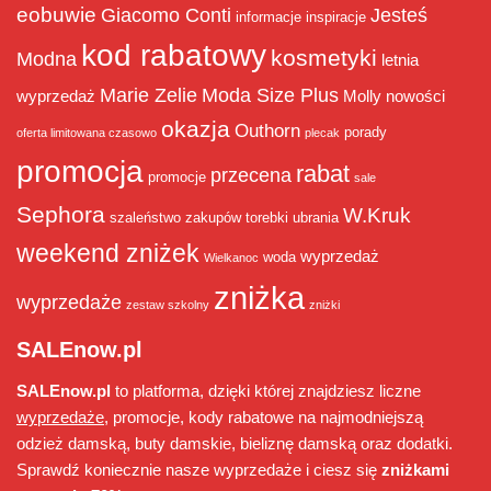
eobuwie
Giacomo Conti
Jesteś
informacje
inspiracje
kod rabatowy
kosmetyki
Modna
letnia
Marie Zelie
Moda Size Plus
wyprzedaż
Molly
nowości
okazja
Outhorn
porady
oferta limitowana czasowo
plecak
promocja
rabat
przecena
promocje
sale
Sephora
W.Kruk
szaleństwo zakupów
torebki
ubrania
weekend zniżek
wyprzedaż
woda
Wielkanoc
zniżka
wyprzedaże
zestaw szkolny
zniżki
SALEnow.pl
SALEnow.pl
to platforma, dzięki której znajdziesz liczne
wyprzedaże
, promocje, kody rabatowe na najmodniejszą
odzież damską, buty damskie, bieliznę damską oraz dodatki.
Sprawdź koniecznie nasze wyprzedaże i ciesz się
zniżkami