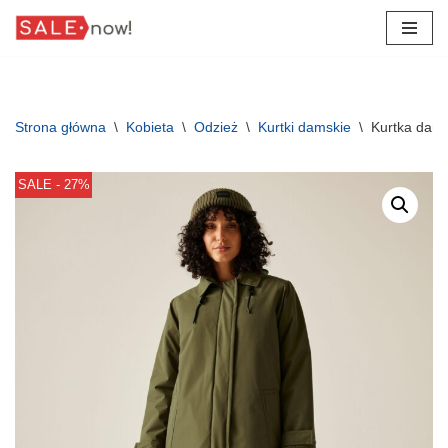
Przejdź
do
treści
Strona główna
\
Kobieta
\
Odzież
\
Kurtki damskie
\
Kurtka dams
SALE - 27%