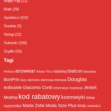
Majtki Figi
(21)
Małe
(26)
Spódnice
(422)
Średnie
(5)
Stringi
(22)
Sukienki
(206)
Szpilki
(55)
Tagi
answear
bialcon
bdsklep
Amfora
Arturo Vicci
biżuteria
Douglas
BonPrix
buty damskie
darmowa dostawa
eobuwie
Giacomo Conti
Jesteś
informacje
inspiracje
kod rabatowy
kosmetyki
Modna
letnia
Marie Zelie
Moda Size Plus
wyprzedaż
Molly
nowości