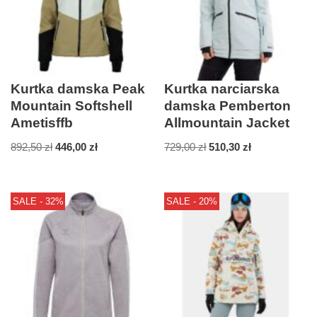
Kurtka damska Peak
Kurtka narciarska
Mountain Softshell
damska Pemberton
Ametisffb
Allmountain Jacket
892,50
zł
446,00
zł
729,00
zł
510,30
zł
SALE - 32%
SALE - 20%