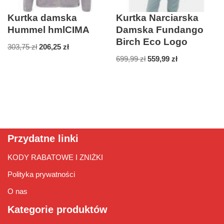
Kurtka damska
Kurtka Narciarska
Hummel hmlCIMA
Damska Fundango
Birch Eco Logo
303,75
zł
206,25
zł
699,99
zł
559,99
zł
Przydatne linki
KODY RABATOWE I ZNIŻKI
Polityka prywatności
O nas
Kategorie produktów