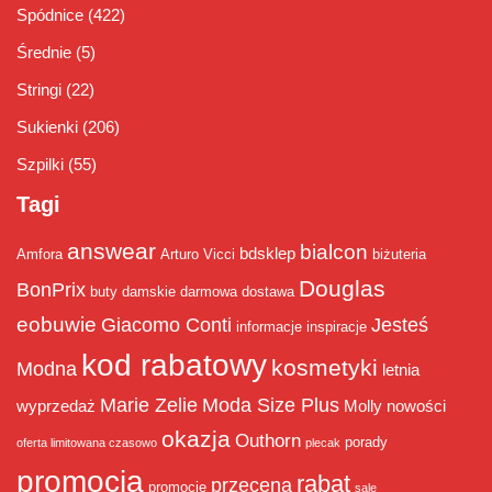
Spódnice
(422)
Średnie
(5)
Stringi
(22)
Sukienki
(206)
Szpilki
(55)
Tagi
answear
bialcon
bdsklep
Amfora
Arturo Vicci
biżuteria
Douglas
BonPrix
buty damskie
darmowa dostawa
eobuwie
Giacomo Conti
Jesteś
informacje
inspiracje
kod rabatowy
kosmetyki
Modna
letnia
Marie Zelie
Moda Size Plus
wyprzedaż
Molly
nowości
okazja
Outhorn
porady
oferta limitowana czasowo
plecak
promocja
rabat
przecena
promocje
sale