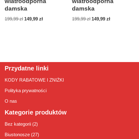
wiatroodporna
wiatroodporna
damska
damska
199,99
zł
149,99
zł
199,99
zł
149,99
zł
Przydatne linki
KODY RABATOWE I ZNIŻKI
Polityka prywatności
O nas
Kategorie produktów
Bez kategorii
(2)
Biustonosze
(27)