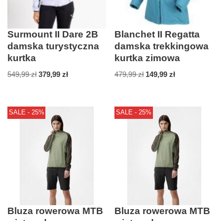
Surmount II Dare 2B
Blanchet II Regatta
damska turystyczna
damska trekkingowa
kurtka
kurtka zimowa
549,99
zł
379,99
zł
479,99
zł
149,99
zł
SALE - 25%
SALE - 25%
Bluza rowerowa MTB
Bluza rowerowa MTB