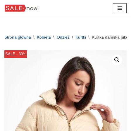
Przejdź
do
treści
Strona główna
\
Kobieta
\
Odzież
\
Kurtki
\
Kurtka damska piko
SALE - 30%