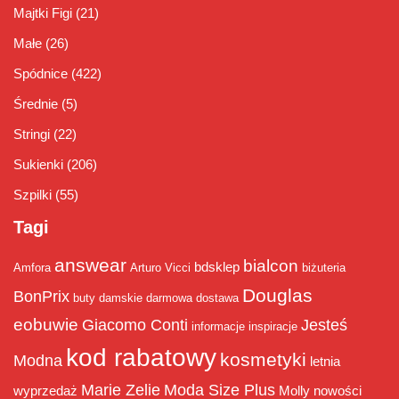
Majtki Figi
(21)
Małe
(26)
Spódnice
(422)
Średnie
(5)
Stringi
(22)
Sukienki
(206)
Szpilki
(55)
Tagi
answear
bialcon
bdsklep
Amfora
Arturo Vicci
biżuteria
Douglas
BonPrix
buty damskie
darmowa dostawa
eobuwie
Giacomo Conti
Jesteś
informacje
inspiracje
kod rabatowy
kosmetyki
Modna
letnia
Marie Zelie
Moda Size Plus
wyprzedaż
Molly
nowości