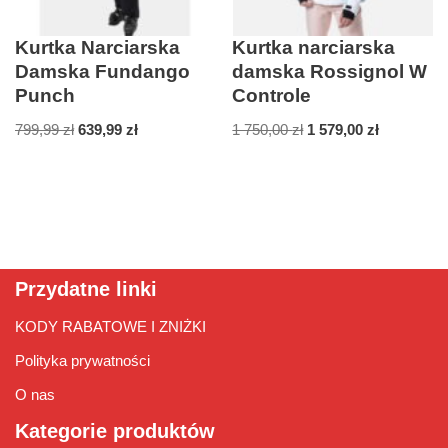
Kurtka Narciarska
Kurtka narciarska
Damska Fundango
damska Rossignol W
Punch
Controle
799,99
zł
639,99
zł
1 750,00
zł
1 579,00
zł
Przydatne linki
KODY RABATOWE I ZNIŻKI
Polityka prywatności
O nas
Kategorie produktów