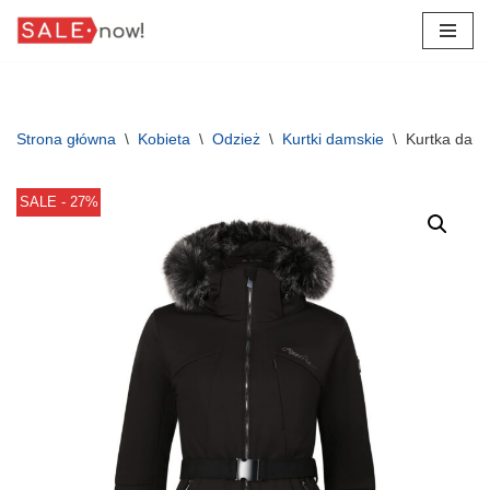
Przejdź
do
treści
Strona główna
\
Kobieta
\
Odzież
\
Kurtki damskie
\
Kurtka dams
SALE - 27%