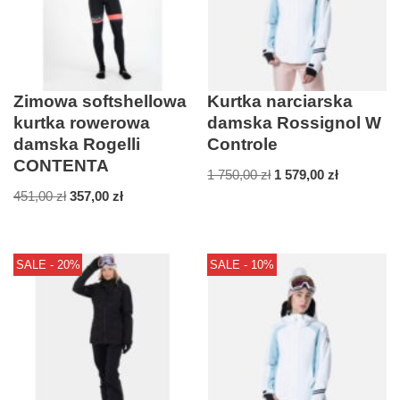
Zimowa softshellowa
Kurtka narciarska
kurtka rowerowa
damska Rossignol W
damska Rogelli
Controle
CONTENTA
1 750,00
zł
1 579,00
zł
451,00
zł
357,00
zł
SALE - 20%
SALE - 10%