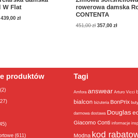
 W Flat
rowerowa damska Ro
CONTENTA
 439,00
zł
451,00
zł
357,00
zł
ie produktów
Tagi
(2)
answear
Amfora
Arturo Vicci
bialcon
(27)
BonPrix
biżuteria
but
Douglas
e
darmowa dostawa
Giacomo Conti
informacje
insp
45)
kod rabato
Modna
ortowe
(611)