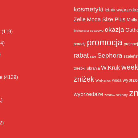
kosmetyki
letnia wyprzeda
Zelie
Moda Size Plus
Molly
okazja
Outh
limitowana czasowo
y
(119)
promocja
14)
porady
promoc
rabat
)
Sephora
szaleńs
sale
week
W.Kruk
torebki
ubrania
ie
(4129)
zniżek
wyprze
woda
Wielkanoc
zn
wyprzedaże
zestaw szkolny
1)
2)