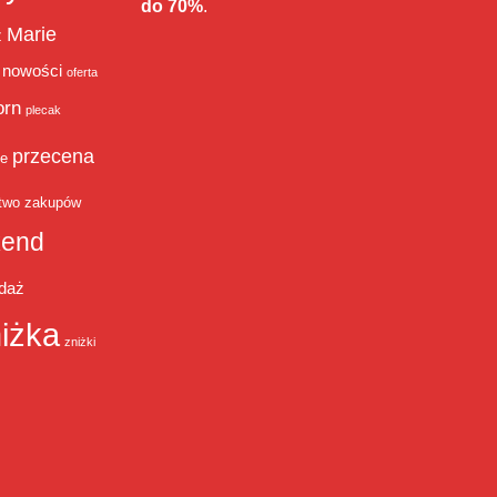
do 70%
.
Marie
ż
nowości
oferta
orn
plecak
przecena
je
two zakupów
end
daż
iżka
zniżki