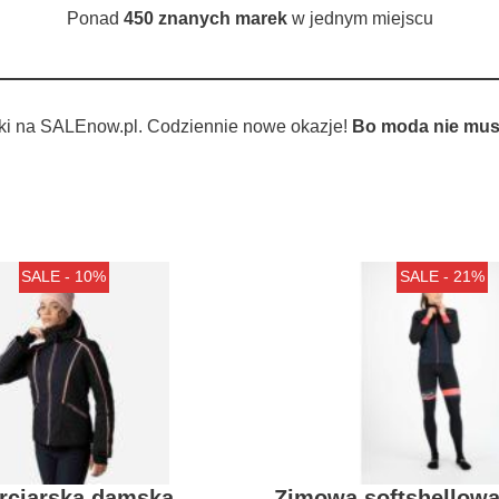
Ponad
450 znanych marek
w jednym miejscu
ki na SALEnow.pl. Codziennie nowe okazje!
Bo moda nie musi
SALE - 10%
SALE - 21%
arciarska damska
Zimowa softshellowa