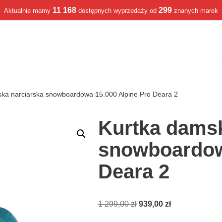
11 168
299
Aktualnie mamy
dostępnych wyprzedaży od
znanych marek
ka narciarska snowboardowa 15.000 Alpine Pro Deara 2
Kurtka damsk
snowboardow
Deara 2
1 299,00
zł
939,00
zł