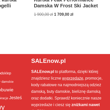
gelli
Damska W Frost Ski Jacket
1 900,00
zł
1 709,00
zł
SALEnow.pl
SALEnow.pl
to platforma, dzięki której
bdsklep
znajdziesz liczne
wyprzedaże
, promocje,
y damskie
kody rabatowe na najmodniejszą odzież
obuwie
damską, buty damskie, bieliznę damską
Jesteś
oraz dodatki. Sprawdź koniecznie nasze
iracje
wyprzedaże i ciesz się
zniżkami nawet
wy