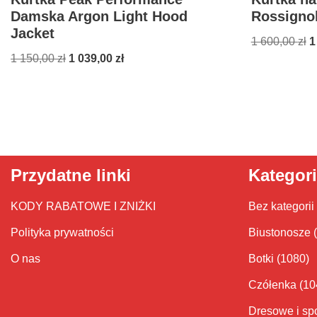
Damska Argon Light Hood
Rossignol
Jacket
1 600,00
zł
1
1 150,00
zł
1 039,00
zł
Przydatne linki
Kategor
KODY RABATOWE I ZNIŻKI
Bez kategorii
Polityka prywatności
Biustonosze
O nas
Botki
(1080)
Czółenka
(10
Dresowe i sp