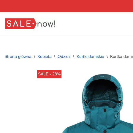
Przejdź
do
treści
Strona główna
\
Kobieta
\
Odzież
\
Kurtki damskie
\
Kurtka dams
SALE - 28%