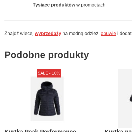
Tysiące produktów
w promocjach
Znajdź więcej
wyprzedaży
na modną odzież,
obuwie
i dodat
Podobne produkty
SALE - 10%
Kurtka Peak Performance
Kurtka n