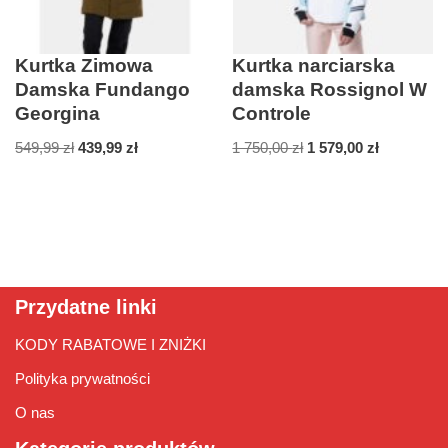
Kurtka Zimowa
Kurtka narciarska
Damska Fundango
damska Rossignol W
Georgina
Controle
549,99
zł
439,99
zł
1 750,00
zł
1 579,00
zł
Przydatne linki
KODY RABATOWE I ZNIŻKI
Polityka prywatności
O nas