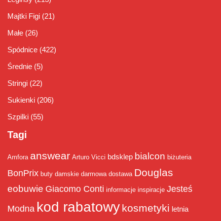
Majtki Figi
(21)
Małe
(26)
Spódnice
(422)
Średnie
(5)
Stringi
(22)
Sukienki
(206)
Szpilki
(55)
Tagi
answear
bialcon
bdsklep
Amfora
Arturo Vicci
biżuteria
Douglas
BonPrix
buty damskie
darmowa dostawa
eobuwie
Giacomo Conti
Jesteś
informacje
inspiracje
kod rabatowy
kosmetyki
Modna
letnia