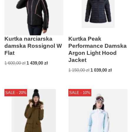
Kurtka narciarska
Kurtka Peak
damska Rossignol W
Performance Damska
Flat
Argon Light Hood
Jacket
1 600,00
zł
1 439,00
zł
1 150,00
zł
1 039,00
zł
SALE - 20%
SALE - 10%