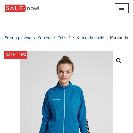
Przejdź
do
treści
Strona główna
\
Kobieta
\
Odzież
\
Kurtki damskie
\
Kurtka dam
SALE - 16%