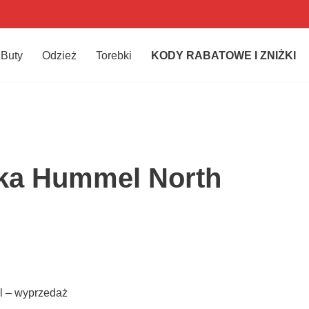
Buty
Odzież
Torebki
KODY RABATOWE I ZNIŻKI
ka Hummel North
l – wyprzedaż