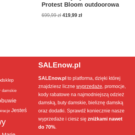
Protest Bloom outdoorowa
699,99
zł
419,99
zł
SALEnow.pl
SALEnow.pl
to platforma, dzięki której
bdsklep
znajdziesz liczne
wyprzedaże
, promocje,
y damskie
kody rabatowe na najmodniejszą odzież
obuwie
damską, buty damskie, bieliznę damską
Jesteś
oraz dodatki. Sprawdź koniecznie nasze
iracje
wyprzedaże i ciesz się
zniżkami nawet
wy
do 70%
.
Marie
ż