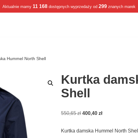
11 168
299
Aktualnie mamy
dostępnych wyprzedaży od
znanych marek
ska Hummel North Shell
Kurtka dams
Shell
550,65
zł
400,40
zł
Kurtka damska Hummel North Shel