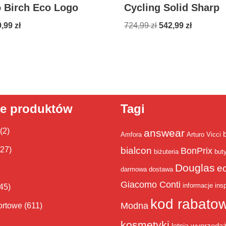
 Birch Eco Logo
Cycling Solid Sharp
9,99
zł
724,99
zł
542,99
zł
ie produktów
Tagi
(2)
answear
Amfora
Arturo Vicci
bialcon
(27)
BonPrix
biżuteria
but
Douglas
e
darmowa dostawa
Giacomo Conti
informacje
insp
45)
kod rabato
Modna
ortowe
(611)
kosmetyki
letnia wyprzeda