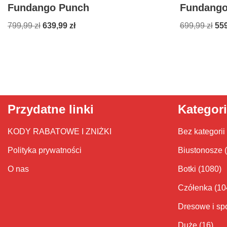
Fundango Punch
Fundango
799,99
zł
639,99
zł
699,99
zł
55
Przydatne linki
Kategor
KODY RABATOWE I ZNIŻKI
Bez kategorii
Polityka prywatności
Biustonosze
O nas
Botki
(1080)
Czółenka
(10
Dresowe i sp
Duże
(16)