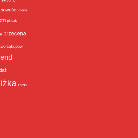
nowości
oferta
orn
plecak
przecena
je
two zakupów
end
daż
iżka
zniżki