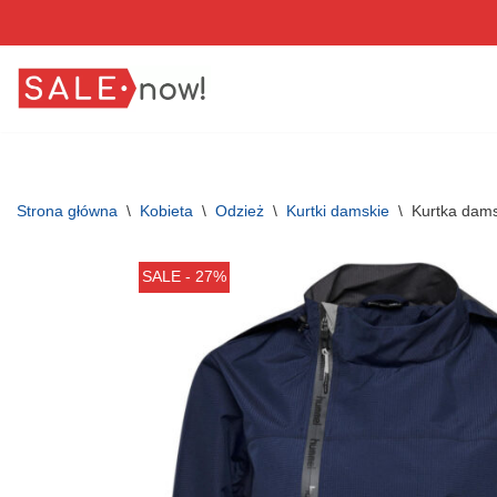
Przejdź
do
treści
Strona główna
\
Kobieta
\
Odzież
\
Kurtki damskie
\
Kurtka dam
SALE - 27%