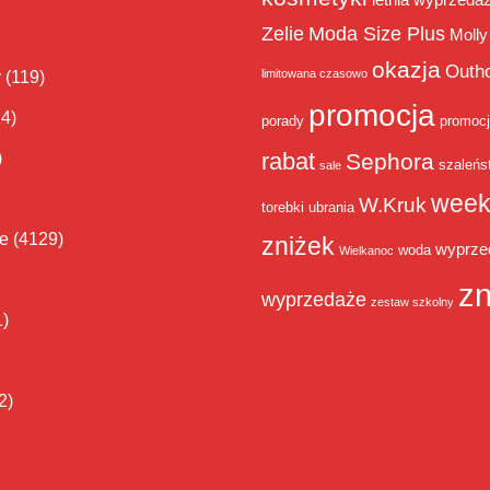
Zelie
Moda Size Plus
Molly
okazja
Outh
limitowana czasowo
y
(119)
promocja
14)
porady
promoc
rabat
)
Sephora
szaleńs
sale
week
W.Kruk
torebki
ubrania
ie
(4129)
zniżek
wyprze
woda
Wielkanoc
zn
wyprzedaże
zestaw szkolny
1)
2)