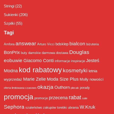
Stringi
(22)
Sukienki
(206)
Szpilki
(55)
Tagi
answear
bialcon
bdsklep
Amfora
Arturo Vicci
biżuteria
Douglas
BonPrix
buty damskie
darmowa dostawa
eobuwie
Giacomo Conti
Jesteś
informacje
inspiracje
kod rabatowy
kosmetyki
Modna
letnia
Marie Zelie
Moda Size Plus
wyprzedaż
Molly
nowości
okazja
Outhorn
porady
oferta limitowana czasowo
plecak
promocja
rabat
przecena
promocje
sale
Sephora
W.Kruk
szaleństwo zakupów
torebki
ubrania