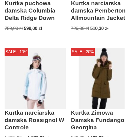
Kurtka puchowa
Kurtka narciarska
damska Columbia
damska Pemberton
Delta Ridge Down
Allmountain Jacket
759,00
zł
599,00
zł
729,00
zł
510,30
zł
SALE - 10%
SALE - 20%
Kurtka narciarska
Kurtka Zimowa
damska Rossignol W
Damska Fundango
Controle
Georgina