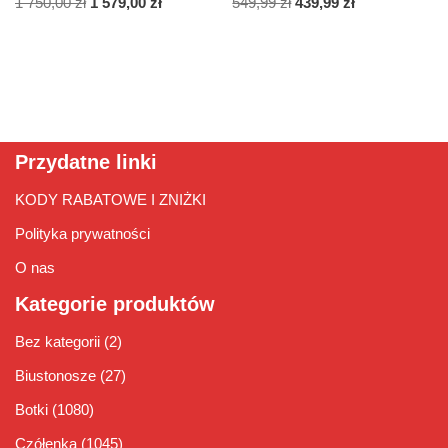
1 750,00
zł
1 579,00
zł
549,99
zł
439,99
zł
Przydatne linki
KODY RABATOWE I ZNIŻKI
Polityka prywatności
O nas
Kategorie produktów
Bez kategorii
(2)
Biustonosze
(27)
Botki
(1080)
Czółenka
(1045)