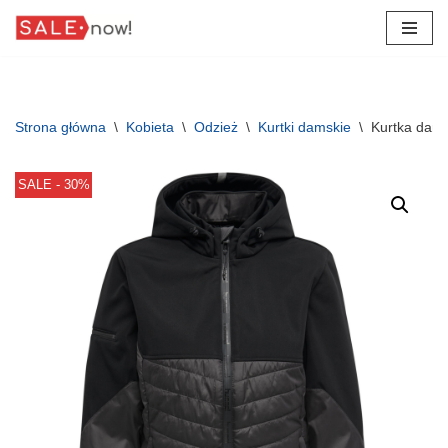
Przejdź
do
treści
Strona główna
\
Kobieta
\
Odzież
\
Kurtki damskie
\
Kurtka dam
SALE - 30%