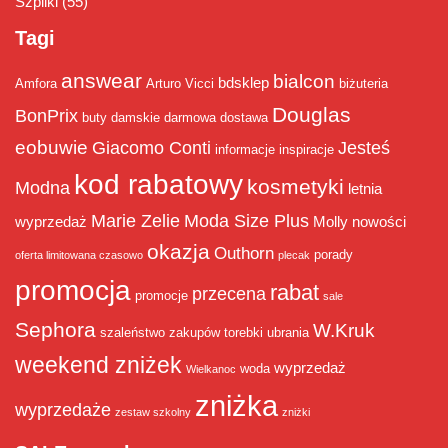
Szpilki
(55)
Tagi
answear
bialcon
bdsklep
Amfora
Arturo Vicci
biżuteria
Douglas
BonPrix
buty damskie
darmowa dostawa
eobuwie
Giacomo Conti
Jesteś
informacje
inspiracje
kod rabatowy
kosmetyki
Modna
letnia
Marie Zelie
Moda Size Plus
wyprzedaż
Molly
nowości
okazja
Outhorn
porady
oferta limitowana czasowo
plecak
promocja
rabat
przecena
promocje
sale
Sephora
W.Kruk
szaleństwo zakupów
torebki
ubrania
weekend zniżek
wyprzedaż
woda
Wielkanoc
zniżka
wyprzedaże
zestaw szkolny
zniżki