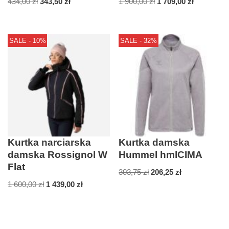
434,00
zł
343,50
zł
1 900,00
zł
1 709,00
zł
SALE - 10%
SALE - 32%
Kurtka narciarska
Kurtka damska
damska Rossignol W
Hummel hmlCIMA
Flat
303,75
zł
206,25
zł
1 600,00
zł
1 439,00
zł