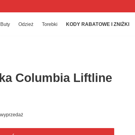
Buty
Odzież
Torebki
KODY RABATOWE I ZNIŻKI
a Columbia Liftline
– wyprzedaż