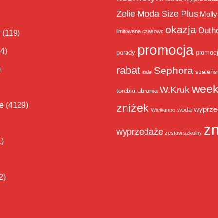
Zelie
Moda Size Plus
Molly
okazja
Outh
limitowana czasowo
y
(119)
promocja
14)
porady
promoc
rabat
)
Sephora
szaleńs
sale
week
W.Kruk
torebki
ubrania
ie
(4129)
zniżek
wyprze
woda
Wielkanoc
zn
wyprzedaże
zestaw szkolny
1)
2)