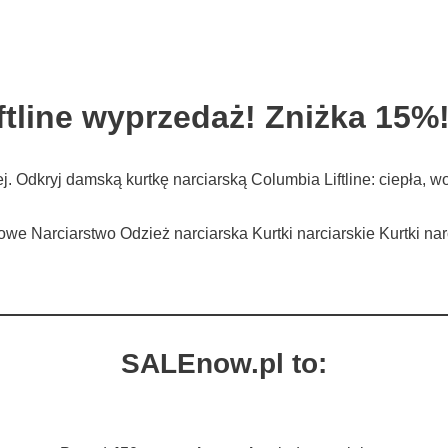
tline wyprzedaż! Zniżka 15%
iej. Odkryj damską kurtkę narciarską Columbia Liftline: ciepł
owe Narciarstwo Odzież narciarska Kurtki narciarskie Kurtki na
SALEnow.pl to: