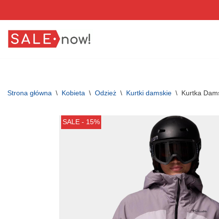
Przejdź
do
treści
Strona główna
\
Kobieta
\
Odzież
\
Kurtki damskie
\
Kurtka Dams
SALE - 15%