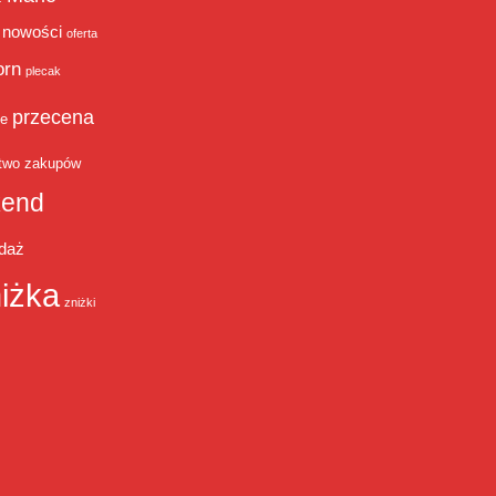
nowości
oferta
orn
plecak
przecena
je
two zakupów
end
daż
iżka
zniżki