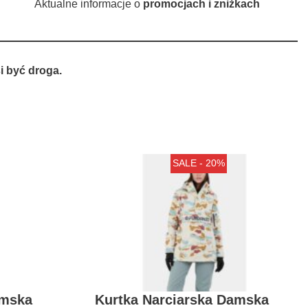
Aktualne informacje o
promocjach i zniżkach
 być droga.
SALE - 20%
amska
Kurtka Narciarska Damska