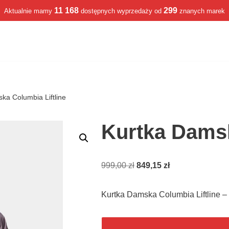
11 168
299
Aktualnie mamy
dostępnych wyprzedaży od
znanych marek
ka Columbia Liftline
Kurtka Damsk
999,00
zł
849,15
zł
Kurtka Damska Columbia Liftline 