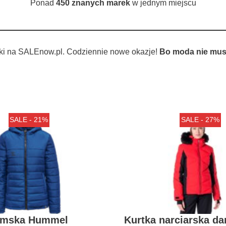
Ponad
450 znanych marek
w jednym miejscu
ki na SALEnow.pl. Codziennie nowe okazje!
Bo moda nie musi
SALE - 21%
SALE - 27%
amska Hummel
Kurtka narciarska d