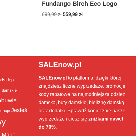
Fundango Birch Eco Logo
699,99
zł
559,99
zł
SALEnow.pl
SALEnow.pl
to platforma, dzięki której
bdsklep
znajdziesz liczne
wyprzedaże
, promocje,
y damskie
kody rabatowe na najmodniejszą odzież
obuwie
damską, buty damskie, bieliznę damską
Jesteś
oraz dodatki. Sprawdź koniecznie nasze
iracje
wyprzedaże i ciesz się
zniżkami nawet
wy
do 70%
.
Marie
ż