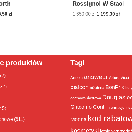
orth
Rossignol W Staci
3,50
zł
1 650,00
zł
1 199,00
zł
ie produktów
Tagi
(2)
answear
Amfora
Arturo Vicci
bialcon
(27)
BonPrix
biżuteria
but
Douglas
e
darmowa dostawa
Giacomo Conti
informacje
insp
45)
kod rabato
Modna
ortowe
(611)
kosmetyki
letnia wyprzeda