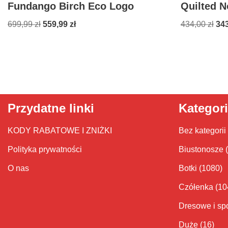
Fundango Birch Eco Logo
Quilted N
699,99
zł
559,99
zł
434,00
zł
34
Przydatne linki
Kategor
KODY RABATOWE I ZNIŻKI
Bez kategorii
Polityka prywatności
Biustonosze
O nas
Botki
(1080)
Czółenka
(10
Dresowe i sp
Duże
(16)