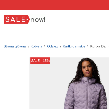
Przejdź
do
treści
Strona główna
\
Kobieta
\
Odzież
\
Kurtki damskie
\
Kurtka Dams
SALE - 15%