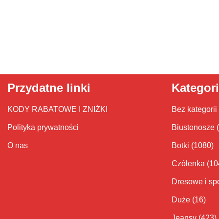
Przydatne linki
Kategor
KODY RABATOWE I ZNIŻKI
Bez kategorii
Polityka prywatności
Biustonosze
O nas
Botki
(1080)
Czółenka
(10
Dresowe i sp
Duże
(16)
Jeansy
(423)