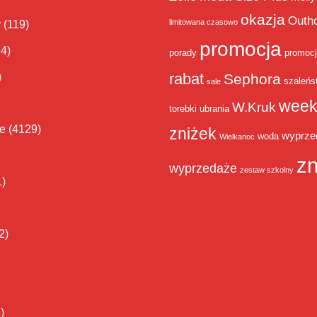
okazja
Outh
limitowana czasowo
y
(119)
promocja
14)
porady
promoc
rabat
)
Sephora
szaleńs
sale
week
W.Kruk
torebki
ubrania
ie
(4129)
zniżek
wyprze
woda
Wielkanoc
zn
wyprzedaże
zestaw szkolny
1)
2)
)