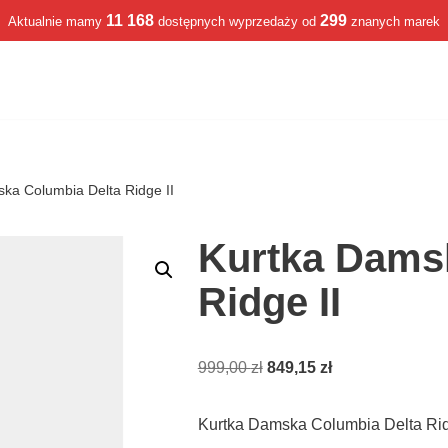
11 168
299
Aktualnie mamy
dostępnych wyprzedaży od
znanych marek
ka Columbia Delta Ridge II
Kurtka Dams
Ridge II
999,00
zł
849,15
zł
Kurtka Damska Columbia Delta Rid