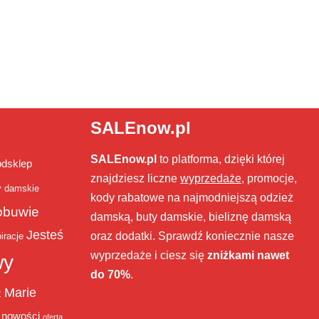
SALEnow.pl
SALEnow.pl
to platforma, dzięki której
bdsklep
znajdziesz liczne
wyprzedaże
, promocje,
y damskie
kody rabatowe na najmodniejszą odzież
obuwie
damską, buty damskie, bieliznę damską
Jesteś
oraz dodatki. Sprawdź koniecznie nasze
iracje
wyprzedaże i ciesz się
zniżkami nawet
wy
do 70%
.
Marie
ż
nowości
oferta