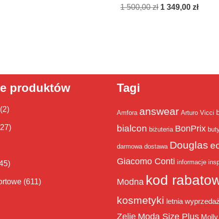
1 500,00
zł
1 349,00
zł
ie produktów
Tagi
(2)
answear
Amfora
Arturo Vicci
bialcon
(27)
BonPrix
biżuteria
but
Douglas
e
darmowa dostawa
Giacomo Conti
informacje
insp
45)
kod rabato
Modna
ortowe
(611)
kosmetyki
letnia wyprzeda
Zelie
Moda Size Plus
Molly