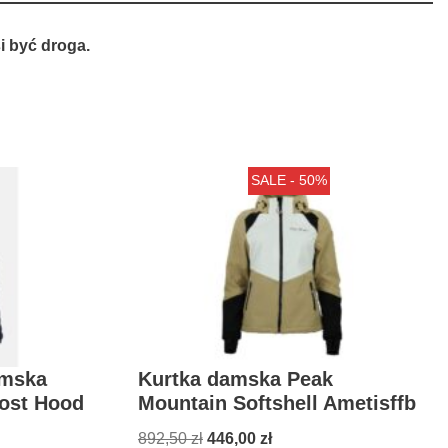
 być droga.
SALE - 50%
amska
Kurtka damska Peak
ost Hood
Mountain Softshell Ametisffb
892,50
zł
446,00
zł