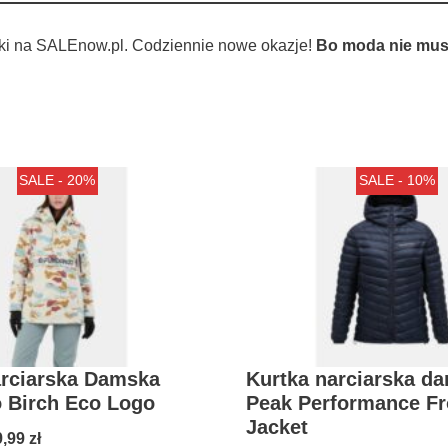
ki na SALEnow.pl. Codziennie nowe okazje!
Bo moda nie musi
SALE - 20%
SALE - 10%
arciarska Damska
Kurtka narciarska d
 Birch Eco Logo
Peak Performance Fr
Jacket
9,99
zł