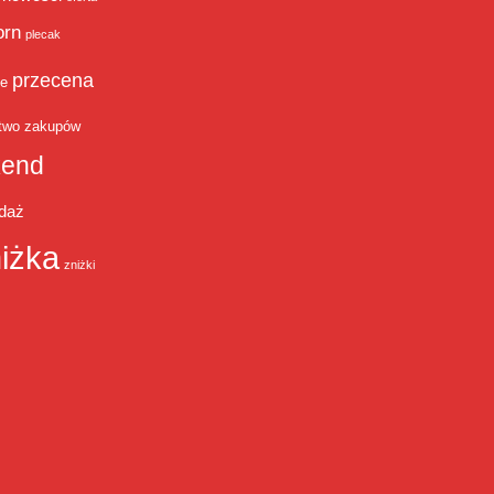
orn
plecak
przecena
je
two zakupów
end
daż
iżka
zniżki