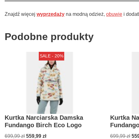
Znajdź więcej
wyprzedaży
na modną odzież,
obuwie
i dodat
Podobne produkty
SALE - 20%
Kurtka Narciarska Damska
Kurtka N
Fundango Birch Eco Logo
Fundango
699,99
zł
559,99
zł
699,99
zł
55